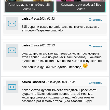
Грязные деньги и любовь - 28
Как назвать эту любовь? Все
серия на
серии
Larisa
4 мая 2024 01:52
Ответить
318 серия и выше не работают, вы можете закачать
эти серии?заранее спасибо
Larisa
1 мая 2024 23:53
Ответить
Благодарю всех, кто дал возможность просмотреть
этот сериал, мне понравился ваш перевод,...конечно
лучше если бы остальные серии были с озвучкой, но
все равно с душой был сделан перевод
Алиса Говсеева
16 января 2024 16:45
Ответить
Какая Астра дура!!! Вместо того,чтобы рассказать
судье,что Шлок обещал превратить её жизнь в
кошмар,всячески издевался над ней,она только
разевала рот и молча таращила глаза!!! Тьфу!