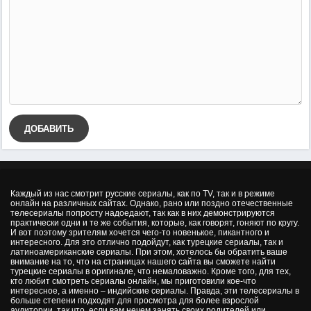
ДОБАВИТЬ
Каждый из нас смотрит русские сериалы, как по TV, так и в режиме
онлайн на различных сайтах. Однако, рано или поздно отечественные
телесериалы попросту надоедают, так как в них демонстрируются
практически одни и те же события, которые, как говорят, гоняют по кругу.
И вот поэтому зрителям хочется чего-то новенькое, пикантного и
интересного. Для это отлично подойдут, как турецкие сериалы, так и
латиноамериканские сериалы. При этом, хотелось бы обратить ваше
внимание на то, что на страницах нашего сайта вы сможете найти
турецкие сериалы в оригинале, что немаловажно. Кроме того, для тех,
кто любит смотреть сериалы онлайн, мы приготовили кое-что
интересное, а именно – индийские сериалы. Правда, эти телесериалы в
больше степени подходят для просмотра для более взрослой
аудитории, так что, если вам нечем занять своих родителей или