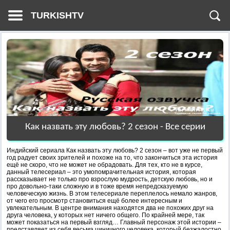
TURKISHTV
Как назвать эту любовь? 2 сезон - Все серии
Индийский сериала Как назвать эту любовь? 2 сезон – вот уже не первый
год радует своих зрителей и похоже на то, что закончиться эта история
ещё не скоро, что не может не обрадовать. Для тех, кто не в курсе,
данный телесериал – это умопомрачительная история, которая
рассказывает не только про взрослую мудрость, детскую любовь, но и
про довольно-таки сложную и в тоже время непредсказуемую
человеческую жизнь. В этом телесериале переплелось немало жанров,
от чего его просмотр становиться ещё более интересным и
увлекательным. В центре внимания находятся два не похожих друг на
друга человека, у которых нет ничего общего. По крайней мере, так
может показаться на первый взгляд… Главный персонаж этой истории –
представляет из себя весьма циничного человека, который безжалостно