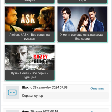
Hikayesi
серії
Любовь / ASK - Все серии на
У меня все еще есть надежда -
русском
Все серии
Кузей Гюней - Все серии -
Турецкие
Шахло
29 сентября 2024 07:09
Ответить
Сериал супер
Анна
29 июня 2023 08:18