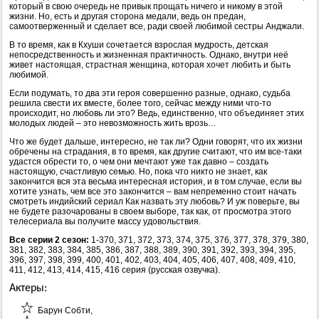
который в свою очередь не привык прощать ничего и никому в этой
жизни. Но, есть и другая сторона медали, ведь он предан,
самоотверженный и сделает все, ради своей любимой сестры Анджали.
В то время, как в Кхуши сочетается взрослая мудрость, детская
непосредственность и жизненная практичность. Однако, внутри неё
живет настоящая, страстная женщина, которая хочет любить и быть
любимой.
Если подумать, то два эти героя совершенно разные, однако, судьба
решила свести их вместе, более того, сейчас между ними что-то
происходит, но любовь ли это? Ведь, единственно, что объединяет этих
молодых людей – это невозможность жить врозь…
Что же будет дальше, интересно, не так ли? Одни говорят, что их жизни
обречены на страдания, в то время, как другие считают, что им все-таки
удастся обрести то, о чем они мечтают уже так давно – создать
настоящую, счастливую семью. Но, пока что никто не знает, как
закончится вся эта весьма интересная история, и в том случае, если вы
хотите узнать, чем все это закончится – вам непременно стоит начать
смотреть индийский сериал Как назвать эту любовь? И уж поверьте, вы
не будете разочарованы в своем выборе, так как, от просмотра этого
телесериала вы получите массу удовольствия.
Все серии 2 сезон:
1-370, 371, 372, 373, 374, 375, 376, 377, 378, 379, 380,
381, 382, 383, 384, 385, 386, 387, 388, 389, 390, 391, 392, 393, 394, 395,
396, 397, 398, 399, 400, 401, 402, 403, 404, 405, 406, 407, 408, 409, 410,
411, 412, 413, 414, 415, 416 серия (русская озвучка).
Актеры:
Барун Собти,