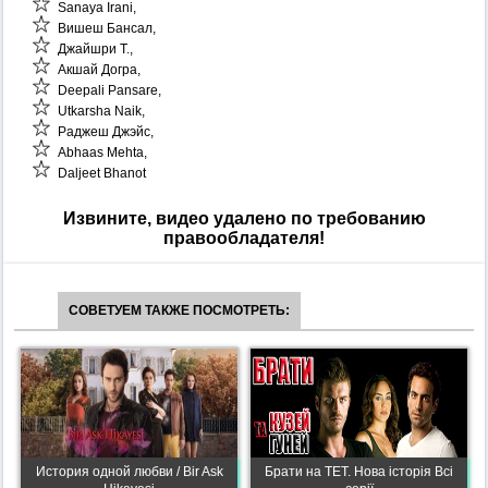
Sanaya Irani,
Вишеш Бансал,
Джайшри Т.,
Акшай Догра,
Deepali Pansare,
Utkarsha Naik,
Раджеш Джэйс,
Abhaas Mehta,
Daljeet Bhanot
Извините, видео удалено по требованию
правообладателя!
СОВЕТУЕМ ТАКЖЕ ПОСМОТРЕТЬ:
История одной любви / Bir Ask
Брати на ТЕТ. Нова історія Всі