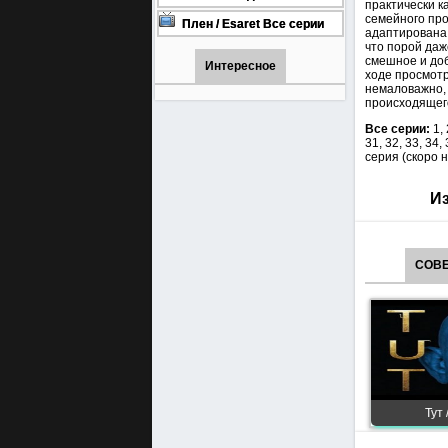
практически к
онлайн бесплатно
1001 (Турецкий сериал Все
семейного про
серии) 1-90 серия
Плен / Esaret Все серии
адаптирована 
турецкий сериал смотреть
что порой даж
онлайн на русском языке
смешное и доб
Интересное
ходе просмотр
немаловажно, 
происходящег
Все серии:
1, 
31, 32, 33, 34, 
серия (скоро н
Из
СОВЕ
Тут 