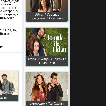
о подходит для
изложения
просто, так
то интересное,
, и поверьте, в
Обман / Измена /
итива, что
Предавать / Aldatmak -
27, 28, 29, 30,
йте); 53,..
ля!
Топрак и Фидан / Toprak ile
Fidan - Все
 adim
Зимородок / Yali Capkini