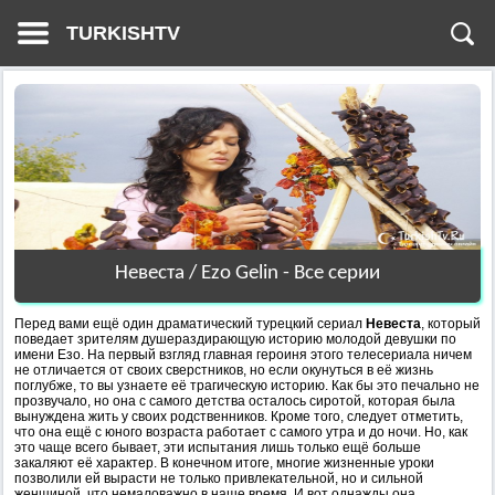
TURKISHTV
Невеста / Ezo Gelin - Все серии
Перед вами ещё один драматический турецкий сериал
Невеста
, который
поведает зрителям душераздирающую историю молодой девушки по
имени Езо. На первый взгляд главная героиня этого телесериала ничем
не отличается от своих сверстников, но если окунуться в её жизнь
поглубже, то вы узнаете её трагическую историю. Как бы это печально не
прозвучало, но она с самого детства осталось сиротой, которая была
вынуждена жить у своих родственников. Кроме того, следует отметить,
что она ещё с юного возраста работает с самого утра и до ночи. Но, как
это чаще всего бывает, эти испытания лишь только ещё больше
закаляют её характер. В конечном итоге, многие жизненные уроки
позволили ей вырасти не только привлекательной, но и сильной
женщиной, что немаловажно в наше время. И вот однажды она