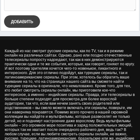
ДОБАВИТЬ
Каждый из нас смотрит русские сериалы, как по TV, так и в режиме
онлайн на различных сайтах. Однако, рано или поздно отечественные
телесериалы попросту надоедают, так как в них демонстрируются
практически одни и те же события, которые, как говорят, гоняют по кругу.
И вот поэтому зрителям хочется чего-то новенькое, пикантного и
интересного. Для это отлично подойдут, как турецкие сериалы, так и
латиноамериканские сериалы. При этом, хотелось бы обратить ваше
внимание на то, что на страницах нашего сайта вы сможете найти
турецкие сериалы в оригинале, что немаловажно. Кроме того, для тех,
кто любит смотреть сериалы онлайн, мы приготовили кое-что
интересное, а именно – индийские сериалы. Правда, эти телесериалы в
больше степени подходят для просмотра для более взрослой
аудитории, так что, если вам нечем занять своих родителей или
родственников – вы смело можете включать эти сериалы, поверьте, им
они наверняка понравятся. Помимо всего прочего в нашей скромной
коллекции вы найдёте и мультфильмы, которые развеселят не только
детей, но и поднимут настроение даже взрослому. Ведь мультфильмы
онлайн – это огромное море позитива и заряд положительных эмоций,
которых так не хватает после очередного рабочего дня, ведь так? В
любом случае, если вы любите смотреть сериалы онлайн, не важно,
русские, турецкие, латиноамериканские, бразильские или же, индийские