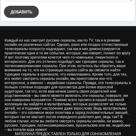
ДОБАВИТЬ
Каждый из нас смотрит русские сериалы, как по TV, так и в режиме
онлайн на различных сайтах. Однако, рано или поздно отечественные
телесериалы попросту надоедают, так как в них демонстрируются
практически одни и те же события, которые, как говорят, гоняют по кругу.
И вот поэтому зрителям хочется чего-то новенькое, пикантного и
интересного. Для это отлично подойдут, как турецкие сериалы, так и
латиноамериканские сериалы. При этом, хотелось бы обратить ваше
внимание на то, что на страницах нашего сайта вы сможете найти
турецкие сериалы в оригинале, что немаловажно. Кроме того, для тех,
кто любит смотреть сериалы онлайн, мы приготовили кое-что
интересное, а именно – индийские сериалы. Правда, эти телесериалы в
больше степени подходят для просмотра для более взрослой
аудитории, так что, если вам нечем занять своих родителей или
родственников – вы смело можете включать эти сериалы, поверьте, им
они наверняка понравятся. Помимо всего прочего в нашей скромной
коллекции вы найдёте и мультфильмы, которые развеселят не только
детей, но и поднимут настроение даже взрослому. Ведь мультфильмы
онлайн – это огромное море позитива и заряд положительных эмоций,
которых так не хватает после очередного рабочего дня, ведь так? В
любом случае, если вы любите смотреть сериалы онлайн, не важно,
русские, турецкие, латиноамериканские, бразильские или же, индийские
– вы попали куда нужно!
МАТЕРИАЛ ПРЕДОСТАВЛЕН ТОЛЬКО ДЛЯ ОЗНАКОМЛЕНИЯ