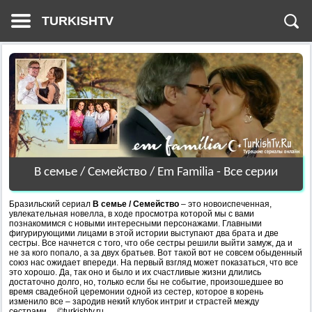
TURKISHTV
В семье / Семейство / Em Familia - Все серии
Бразильский сериал
В семье / Семейство
– это новоиспеченная,
увлекательная новелла, в ходе просмотра которой мы с вами
познакомимся с новыми интересными персонажами. Главными
фигурирующими лицами в этой истории выступают два брата и две
сестры. Все начнется с того, что обе сестры решили выйти замуж, да и
не за кого попало, а за двух братьев. Вот такой вот не совсем обыденный
союз нас ожидает впереди. На первый взгляд может показаться, что все
это хорошо. Да, так оно и было и их счастливые жизни длились
достаточно долго, но, только если бы не событие, произошедшее во
время свадебной церемонии одной из сестер, которое в корень
изменило все – зародив некий клубок интриг и страстей между
сестрами… ©turkishtv.ru