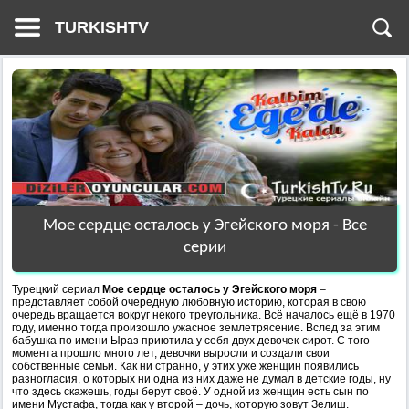
TURKISHTV
Мое сердце осталось у Эгейского моря - Все
серии
Турецкий сериал
Мое сердце осталось у Эгейского моря
–
представляет собой очередную любовную историю, которая в свою
очередь вращается вокруг некого треугольника. Всё началось ещё в 1970
году, именно тогда произошло ужасное землетрясение. Вслед за этим
бабушка по имени Ыраз приютила у себя двух девочек-сирот. С того
момента прошло много лет, девочки выросли и создали свои
собственные семьи. Как ни странно, у этих уже женщин появились
разногласия, о которых ни одна из них даже не думал в детские годы, ну
что здесь скажешь, годы берут своё. У одной из женщин есть сын по
имени Мустафа, тогда как у второй – дочь, которую зовут Зелиш.