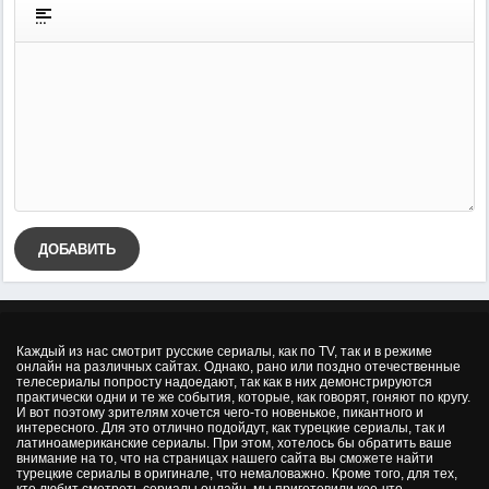
ДОБАВИТЬ
Каждый из нас смотрит русские сериалы, как по TV, так и в режиме
онлайн на различных сайтах. Однако, рано или поздно отечественные
телесериалы попросту надоедают, так как в них демонстрируются
практически одни и те же события, которые, как говорят, гоняют по кругу.
И вот поэтому зрителям хочется чего-то новенькое, пикантного и
интересного. Для это отлично подойдут, как турецкие сериалы, так и
латиноамериканские сериалы. При этом, хотелось бы обратить ваше
внимание на то, что на страницах нашего сайта вы сможете найти
турецкие сериалы в оригинале, что немаловажно. Кроме того, для тех,