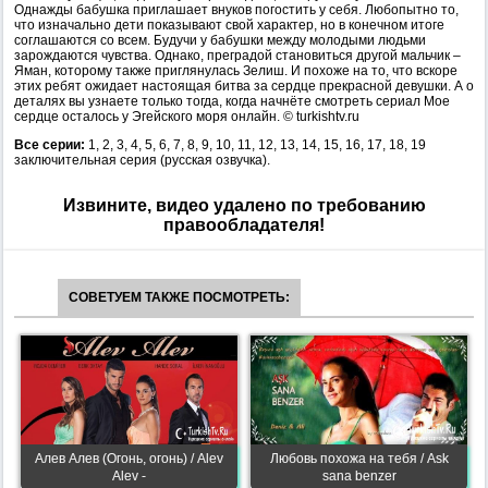
Однажды бабушка приглашает внуков погостить у себя. Любопытно то,
что изначально дети показывают свой характер, но в конечном итоге
соглашаются со всем. Будучи у бабушки между молодыми людьми
зарождаются чувства. Однако, преградой становиться другой мальчик –
Яман, которому также приглянулась Зелиш. И похоже на то, что вскоре
этих ребят ожидает настоящая битва за сердце прекрасной девушки. А о
деталях вы узнаете только тогда, когда начнёте смотреть сериал Мое
сердце осталось у Эгейского моря онлайн. © turkishtv.ru
Все серии:
1, 2, 3, 4, 5, 6, 7, 8, 9, 10, 11, 12, 13, 14, 15, 16, 17, 18, 19
заключительная серия (русская озвучка).
Извините, видео удалено по требованию
правообладателя!
СОВЕТУЕМ ТАКЖЕ ПОСМОТРЕТЬ:
Алев Алев (Огонь, огонь) / Alev
Любовь похожа на тебя / Ask
Alev -
sana benzer