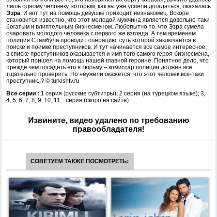
лишь одному человеку, которым, как вы уже успели догадаться, оказалась
Эзра
. И вот тут на помощь девушке приходит незнакомец. Вскоре
становится известно, что этот молодой мужчина является довольно-таки
богатым и влиятельным бизнесменом. Любопытно то, что Эзра сумела
очаровать молодого человека с первого же взгляда. А тем временем
полиция Стамбула проводит операцию, суть которой заключается в
поиске и поимке преступников. И тут начинается все самое интересное,
в списке преступников оказывается и имя того самого героя-бизнесмена,
который пришел на помощь нашей главной героине. Понятное дело, что
прежде чем посадить его в тюрьму – комиссар полиции должен все
тщательно проверить. Но неужели окажется, что этот человек все-таки
преступник..? © turkishtv.ru
Все серии :
1 серия (русские субтитры); 2 серия (на турецком языке); 3,
4, 5, 6, 7, 8, 9, 10, 11,.. серия (скоро на сайте).
Извините, видео удалено по требованию
правообладателя!
СОВЕТУЕМ ТАКЖЕ ПОСМОТРЕТЬ: