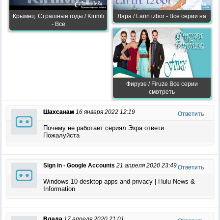
Крымец. Страшные годы / Kirimli
Лара / Larin izbor - Все серии на
- Все
Фирузе / Firuze Все серии
смотреть
Шахсанам
16 января 2022 12:19
Ответить
Почему не работает сериял Эзра ответи
Пожалуйста
Sign in - Google Accounts
21 апреля 2020 23:49
Ответить
Windows 10 desktop apps and privacy | Hulu News &
Information
Влада
17 апреля 2020 21:01