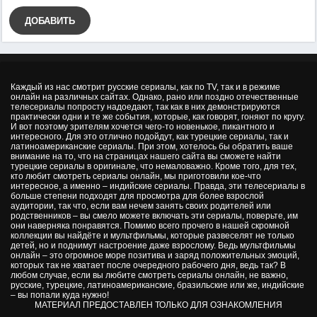
ДОБАВИТЬ
Каждый из нас смотрит русские сериалы, как по TV, так и в режиме
онлайн на различных сайтах. Однако, рано или поздно отечественные
телесериалы попросту надоедают, так как в них демонстрируются
практически одни и те же события, которые, как говорят, гоняют по кругу.
И вот поэтому зрителям хочется чего-то новенькое, пикантного и
интересного. Для это отлично подойдут, как турецкие сериалы, так и
латиноамериканские сериалы. При этом, хотелось бы обратить ваше
внимание на то, что на страницах нашего сайта вы сможете найти
турецкие сериалы в оригинале, что немаловажно. Кроме того, для тех,
кто любит смотреть сериалы онлайн, мы приготовили кое-что
интересное, а именно – индийские сериалы. Правда, эти телесериалы в
больше степени подходят для просмотра для более взрослой
аудитории, так что, если вам нечем занять своих родителей или
родственников – вы смело можете включать эти сериалы, поверьте, им
они наверняка понравятся. Помимо всего прочего в нашей скромной
коллекции вы найдёте и мультфильмы, которые развеселят не только
детей, но и поднимут настроение даже взрослому. Ведь мультфильмы
онлайн – это огромное море позитива и заряд положительных эмоций,
которых так не хватает после очередного рабочего дня, ведь так? В
любом случае, если вы любите смотреть сериалы онлайн, не важно,
русские, турецкие, латиноамериканские, бразильские или же, индийские
– вы попали куда нужно!
МАТЕРИАЛ ПРЕДОСТАВЛЕН ТОЛЬКО ДЛЯ ОЗНАКОМЛЕНИЯ