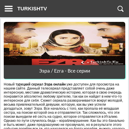
TURKISHTV
Эзра / Ezra - Все серии
Новый
турецкий сериал
Эзра онлайн
уже доступен для просмотра на
нашем сайте. Данный телесериал представляет собой очень даже
интересную, местами драматическую историю, которая в свою очередь
понравится абсолютно любому зрителю, так как он найдет в нем что-то
интересное для себя. Сюжет сериала разворачивается вокруг молодой,
весьма привлекательной девушки, которую, как вы уже успели
догадаться, зовут Эзра. Все началось с того, как пропала её младшая
сестра, на поиски которой она и отправляется. Так сложилось, что эти
поиски вынудили её сесть на судно, которое отправляется в Италию.
Однако по пути случилось беда – кораблекрушение. Как бы это банально
и быть может, даже предсказуемо не прозвучало, но в результате этого
события погибли все те, кто находился на борту корабля, выжить удалось