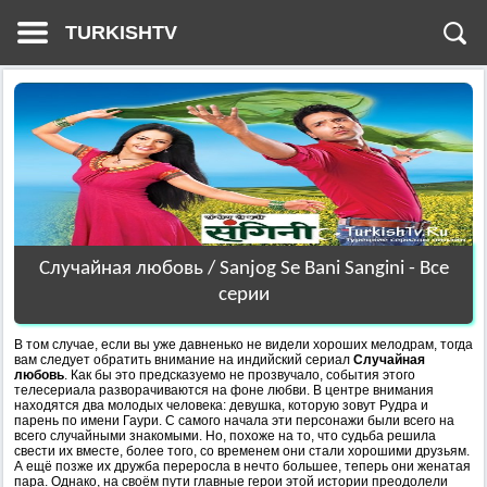
TURKISHTV
Случайная любовь / Sanjog Se Bani Sangini - Все
серии
В том случае, если вы уже давненько не видели хороших мелодрам, тогда
вам следует обратить внимание на индийский сериал
Случайная
любовь
. Как бы это предсказуемо не прозвучало, события этого
телесериала разворачиваются на фоне любви. В центре внимания
находятся два молодых человека: девушка, которую зовут Рудра и
парень по имени Гаури. С самого начала эти персонажи были всего на
всего случайными знакомыми. Но, похоже на то, что судьба решила
свести их вместе, более того, со временем они стали хорошими друзьям.
А ещё позже их дружба переросла в нечто большее, теперь они женатая
пара. Однако, на своём пути главные герои этой истории преодолели