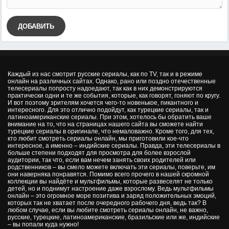
ДОБАВИТЬ
Каждый из нас смотрит русские сериалы, как по TV, так и в режиме
онлайн на различных сайтах. Однако, рано или поздно отечественные
телесериалы попросту надоедают, так как в них демонстрируются
практически одни и те же события, которые, как говорят, гоняют по кругу.
И вот поэтому зрителям хочется чего-то новенькое, пикантного и
интересного. Для это отлично подойдут, как турецкие сериалы, так и
латиноамериканские сериалы. При этом, хотелось бы обратить ваше
внимание на то, что на страницах нашего сайта вы сможете найти
турецкие сериалы в оригинале, что немаловажно. Кроме того, для тех,
кто любит смотреть сериалы онлайн, мы приготовили кое-что
интересное, а именно – индийские сериалы. Правда, эти телесериалы в
больше степени подходят для просмотра для более взрослой
аудитории, так что, если вам нечем занять своих родителей или
родственников – вы смело можете включать эти сериалы, поверьте, им
они наверняка понравятся. Помимо всего прочего в нашей скромной
коллекции вы найдёте и мультфильмы, которые развеселят не только
детей, но и поднимут настроение даже взрослому. Ведь мультфильмы
онлайн – это огромное море позитива и заряд положительных эмоций,
которых так не хватает после очередного рабочего дня, ведь так? В
любом случае, если вы любите смотреть сериалы онлайн, не важно,
русские, турецкие, латиноамериканские, бразильские или же, индийские
– вы попали куда нужно!