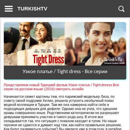
TURKISHTV
Узкое платье / Tight dress - Все серии
Представляем новый Турецкий фильм Узкое платье / Tight dreess Все
серии на русском языке (2016) смотреть онлайн
Начинается сюжет картины тем, что парижский модельер Лиза, по
совету своей подружки Хелин, решила устроить необычный показ
модной коллекции в Турции. Там же она намерена найти себе и
подходящих девушек для дефиле. Однако она не учла, что здешние
нравы совершенно иные. Родственники категорически не разрешают
девушкам принимать участие в такого рода шоу. В итоге все
складывается так, что ситуация с показом заходит в тупик. Но наши
героини не сдаются и думают над тем, как найти правильное решение.
Как будут развиваться события? Вы увидите уже в этом году, в октябре