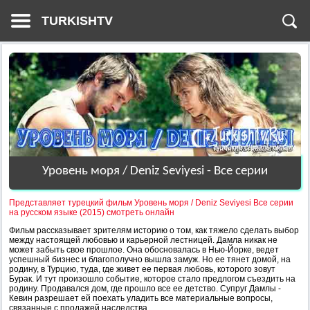
TURKISHTV
Уровень моря / Deniz Seviyesi - Все серии
Представляет турецкий фильм Уровень моря / Deniz Seviyesi Все серии
на русском языке (2015) смотреть онлайн
Фильм рассказывает зрителям историю о том, как тяжело сделать выбор
между настоящей любовью и карьерной лестницей. Дамла никак не
может забыть свое прошлое. Она обосновалась в Нью-Йорке, ведет
успешный бизнес и благополучно вышла замуж. Но ее тянет домой, на
родину, в Турцию, туда, где живет ее первая любовь, которого зовут
Бурак. И тут произошло событие, которое стало предлогом съездить на
родину. Продавался дом, где прошло все ее детство. Супруг Дамлы -
Кевин разрешает ей поехать уладить все материальные вопросы,
связанные с продажей наследства.