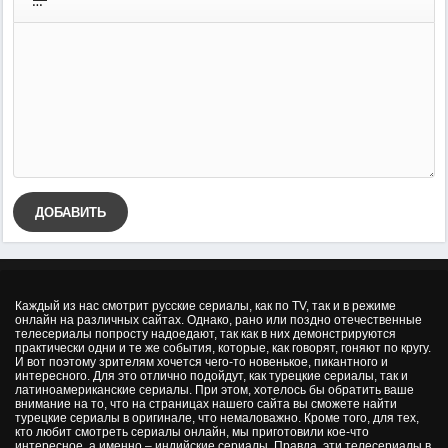
ДОБАВИТЬ
Каждый из нас смотрит русские сериалы, как по TV, так и в режиме
онлайн на различных сайтах. Однако, рано или поздно отечественные
телесериалы попросту надоедают, так как в них демонстрируются
практически одни и те же события, которые, как говорят, гоняют по кругу.
И вот поэтому зрителям хочется чего-то новенькое, пикантного и
интересного. Для это отлично подойдут, как турецкие сериалы, так и
латиноамериканские сериалы. При этом, хотелось бы обратить ваше
внимание на то, что на страницах нашего сайта вы сможете найти
турецкие сериалы в оригинале, что немаловажно. Кроме того, для тех,
кто любит смотреть сериалы онлайн, мы приготовили кое-что
интересное, а именно – индийские сериалы. Правда, эти телесериалы в