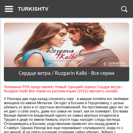
TURKISHTV
Сердце ветра / Ruzgarin Kalbi - Все серии
Телеканал FOX представляет Новый турецкий сериал Сердце ветра /
Ruzgarin Kalbi Все серии на русском языке (2016) смотреть онлайн
У Рюзгара два года назад случилось горе - в аварии погибла его любимая
женщина по имени Мельтем. Он едет в Боснию и Герцеговину, с целью
убежать от всех и от грустных воспоминаний. На протяжении двух лет он
не дает о себе знать, даже его семья не знает, как он поживает. Его мама
Вахиде является владелицей одного из самых крупных холдингов в
Турции и дядя по имени Кемаль спустя годы находят следы беглеца.
Отправившись в Боснию, родственники привозят его назад домой в
Стамбул. Однако Рюзгар все еще переживает случившееся, когда-то с
его женой. И он опять в порыве отчаяния тайно убегает. Зейнеп с