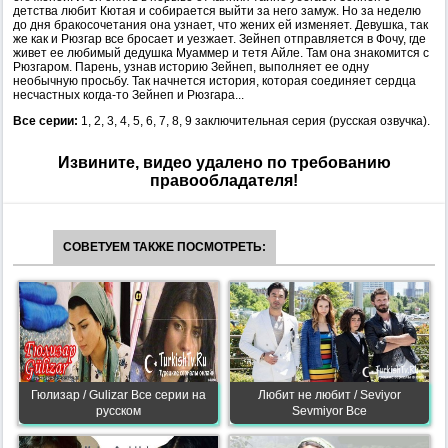
детства любит Кютая и собирается выйти за него замуж. Но за неделю
до дня бракосочетания она узнает, что жених ей изменяет. Девушка, так
же как и Рюзгар все бросает и уезжает. Зейнеп отправляется в Фочу, где
живет ее любимый дедушка Муаммер и тетя Айле. Там она знакомится с
Рюзгаром. Парень, узнав историю Зейнеп, выполняет ее одну
необычную просьбу. Так начнется история, которая соединяет сердца
несчастных когда-то Зейнеп и Рюзгара...
Все серии:
1, 2, 3, 4, 5, 6, 7, 8, 9 заключительная серия (русская озвучка).
Извините, видео удалено по требованию
правообладателя!
СОВЕТУЕМ ТАКЖЕ ПОСМОТРЕТЬ:
Гюлизар / Gulizar Все серии на
Любит не любит / Seviyor
русском
Sevmiyor Все