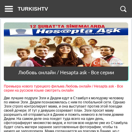
TURKISHTV
Любовь онлайн / Hesapta ask - Все серии
Премьера нового турецкого фильма Любовь онлайн / Hesapta ask - Все
серии на русском языке смотреть онлайн
Две лучшие подруги Эзги и Дидем едут в Стамбул к молодому человеку
по имени Эзги. Дидем познакомилась с ним по глобальной сети. Однако
Эзги строго контролирует мама, и она выступает против этой поездки
своей дочери. И тут у девушек созревает план. Эзги просит маму
разрешить ей отправиться в Данию и пожить немного в летнем домике
Дидем. На самом деле она поедет туда всего на один день,
сфотографирует множество видов, и потом всю неделю уже из Стамбула
будет слать матери заранее заготовленные фотографии, чтобы та
ничего не заподозрила. Мама соглашается на поездку в Данию, но с