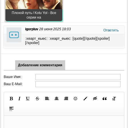
Плохой путь / Kotu Yol - Все
серии на
igorpluv
28 июня 2025 18:03
Ответить
:хеарт_еыес: :хеарт_еыес: [quote][/quote][spoiler]
[/spoiler]
Добавление комментария
Ваше Имя:
Ваш E-Mail: