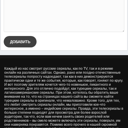
ДОБАВИТЬ
Каждый из нас смотрит русские сериалы, как по TV, так и в режиме
онлайн на различных сайтах. Однако, рано или поздно отечественные
телесериалы попросту надоедают, так как в них демонстрируются
практически одни и те же события, которые, как говорят, гоняют по кругу.
И вот поэтому зрителям хочется чего-то новенькое, пикантного и
интересного. Для это отлично подойдут, как турецкие сериалы, так и
латиноамериканские сериалы. При этом, хотелось бы обратить ваше
внимание на то, что на страницах нашего сайта вы сможете найти
турецкие сериалы в оригинале, что немаловажно. Кроме того, для тех,
кто любит смотреть сериалы онлайн, мы приготовили кое-что
интересное, а именно – индийские сериалы. Правда, эти телесериалы в
больше степени подходят для просмотра для более взрослой
аудитории, так что, если вам нечем занять своих родителей или
родственников – вы смело можете включать эти сериалы, поверьте, им
они наверняка понравятся. Помимо всего прочего в нашей скромной