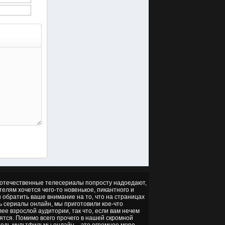
но отечественные телесериалы попросту надоедают,
ителям хочется чего-то новенькое, пикантного и
ы обратить ваше внимание на то, что на страницах
ть сериалы онлайн, мы приготовили кое-что
ее взрослой аудитории, так что, если вам нечем
ятся. Помимо всего прочего в нашей скромной