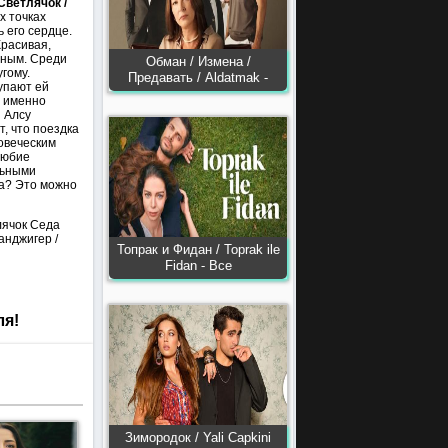
Светлячок /
х точках
 его сердце.
Красивая,
дным. Среди
Обман / Измена /
гому.
Предавать / Aldatmak -
упают ей
ь именно
з Алсу
, что поездка
овеческим
любие
льными
ша? Это можно
лячок Седа
анджигер /
Топрак и Фидан / Toprak ile
Fidan - Все
ля!
Зимородок / Yali Capkini