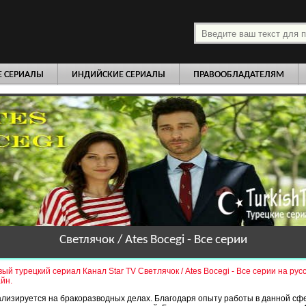
платно
Е СЕРИАЛЫ
ИНДИЙСКИЕ СЕРИАЛЫ
ПРАВООБЛАДАТЕЛЯМ
Светлячок / Ates Bocegi - Все серии
ый турецкий сериал Канал Star TV Светлячок / Ates Bocegi - Все серии на рус
йн.
лизируется на бракоразводных делах. Благодаря опыту работы в данной сф