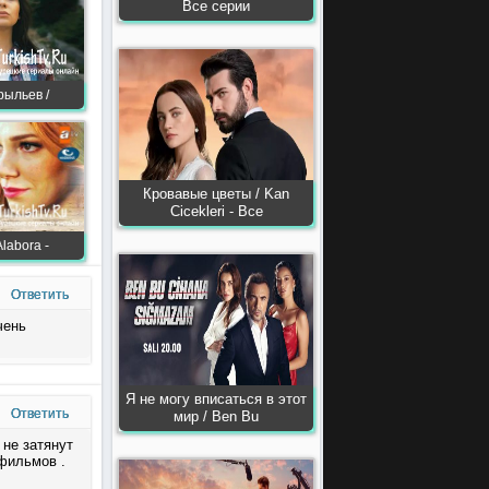
Все серии
рыльев /
Кровавые цветы / Kan
Сiсekleri - Все
labora -
Ответить
чень
Я не могу вписаться в этот
Ответить
мир / Ben Bu
 не затянут
фильмов .