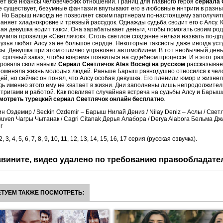
ет все нюансы человеческих отношений. Границ для главного героя
сериала 
 существует, безумные фантазии впутывают его в любовные интриги в разны
 Но Барыш никогда не позволяет своим партнерам по-настоящему заполучить
раняет хладнокровие и трезвый рассудок. Однажды судьба сводит его с Алсу. 
ая девушка водит такси. Она зарабатывает деньги, чтобы помогать своим ро
лучила прозвище «Светлячок». Столь светлое создание нельзя назвать по-дру
узья любят Алсу за ее большое сердце. Некоторые таксисты даже иногда уст
ы. Девушка при этом отлично управляет автомобилем. В тот необычный ден
срочный заказ, чтобы вовремя появиться на судебном процессе. И в этот ра
ровала свои навыки.
Сериал Светлячок Ates Bocegi на русском
рассказывает
поменяла жизнь молодых людей. Раньше Барыш равнодушно относился к чел
ей, но сейчас он понял, что Алсу особая девушка. Его пленили юмор и жизне
дь именно этого ему не хватает в жизни. Дни заполнены лишь непродолжите
ригами и работой. Как повлияет случайная встреча на судьбы Алсу и Бары
мотреть турецкий сериал Светлячок онлайн бесплатно
.
н Оздемир / Seckin Ozdemir – Барыш Нилай Дениз / Nilay Deniz – Аслы / Свет
Guven Чагры Чытанак / Cagri Citanak Дерья Алабора / Derya Alabora Бельма Дж
r
 2, 3, 4, 5, 6, 7, 8, 9, 10, 11, 12, 13, 14, 15, 16, 17 серия (русская озвучка).
вините, видео удалено по требованию правообладате
ТУЕМ ТАКЖЕ ПОСМОТРЕТЬ: