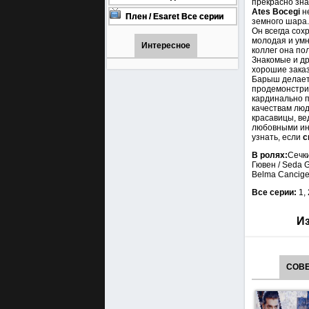
прекрасно зна
онлайн бесплатно
1001 (Турецкий сериал Все
Ates Bocegi
не
серии) 1-90 серия
Плен / Esaret Все серии
земного шара.
турецкий сериал смотреть
Он всегда сох
онлайн на русском языке
молодая и умн
Интересное
коллег она по
Знакомые и др
хорошие заказ
Барыш делает 
продемонстри
кардинально 
качествам люд
красавицы, ве
любовными инт
узнать, если
с
В ролях:
Сечки
Гювен / Seda 
Belma Cancige
Все серии:
1,
Из
СОВЕ