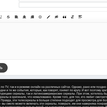
ТЬ
к по TV, так и в режиме онлайн на различных сайтах. Однако, рано или позд
дни и те же события, которые, как говорят, гоняют по кругу. И вот поэтому зр
 турецкие сериалы, так и латиноамериканские сериалы. При этом, хотелось б
риалы в оригинале, что немаловажно. Кроме того, для тех, кто любит смотре
 Правда, эти телесериалы в больше степени подходят для просмотра для бол
– вы смело можете включать эти сериалы, поверьте, им они наверняка понрав