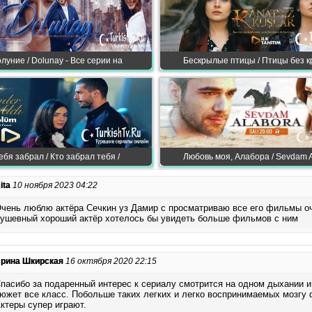
луние / Dolunay - Все серии на
Бескрылые птицы / Птицы без к
ебя забрал / Кто забрал тебя /
Любовь моя, Алабора / Sevdam A
ita
10 ноября 2023 04:22
чень люблю актёра Сечкин уз Дамир с просматриваю все его фильмы о
ушевный хороший актёр хотелось бы увидеть больше фильмов с ним
рина Шкирская
16 октября 2020 22:15
пасибо за подаренный интерес к сериалу смотрится на одном дыхании и
южет все класс. Побольше таких легких и легко воспринимаемых мозгу 
ктеры супер играют.