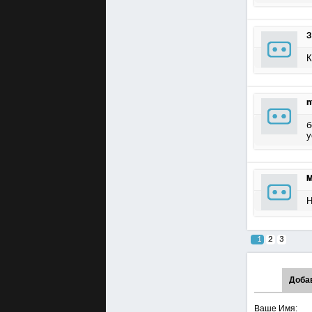
З
К
n
б
у
M
Н
1
2
3
Доба
Ваше Имя: