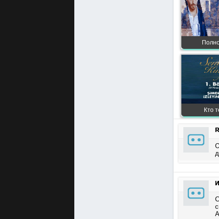
Полно
Кто т
R
О
д
И
С
с
А