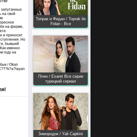
стве
 запутанных
ь на свой
ме
Топрак и Фидан / Toprak ile
тересное
Fidan - Все
ебя на ферме,
вете
н и приносит
еступления. Но
сти, бывший
 Как именно
м году на
абык / Okan
 K???k?a?layan
Плен / Esaret Все серии
турецкий сериал
ля!
Зимородок / Yali Capkini