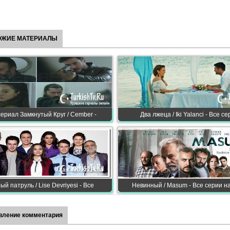
ОЖИЕ МАТЕРИАЛЫ
ериал Замкнутый Круг / Cember -
Два лжеца / Iki Yalanci - Все с
й патруль / Lise Devriyesi - Все
Невинный / Masum - Все серии н
вление комментария