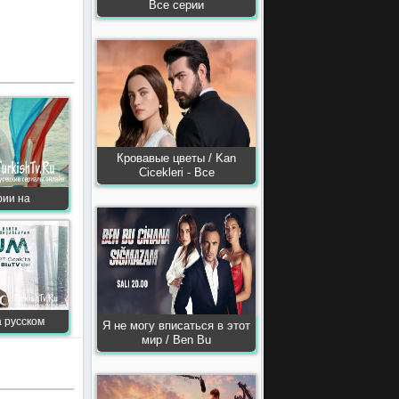
Все серии
Кровавые цветы / Kan
Сiсekleri - Все
ерии на
а русском
Я не могу вписаться в этот
мир / Ben Bu