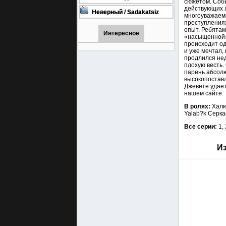
сюжетом. Соб
онлайн бесплатно
1001 (Турецкий сериал Все
действующих л
серии) 1-90 серия
Неверный / Sadakatsiz
многоуважаем
Все серии турецкий сериал
преступлениях
смотреть онлайн на
опыт. Ребятам
русском языке
Интересное
«насыщенной» 
происходит од
и уже мечтал,
продлился нед
плохую весть.
парень абсолю
высокопоставл
Джевете удае
нашем сайте.
В ролях:
Халю
Yalab?k Серка
Все серии:
1,
Из