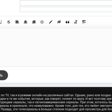
ТЬ
к по TV, так и в режиме онлайн на различных сайтах. Однако, рано или позд
дни и те же события, которые, как говорят, гоняют по кругу. И вот поэтому зр
 турецкие сериалы, так и латиноамериканские сериалы. При этом, хотелось б
риалы в оригинале, что немаловажно. Кроме того, для тех, кто любит смотре
 Правда, эти телесериалы в больше степени подходят для просмотра для бол