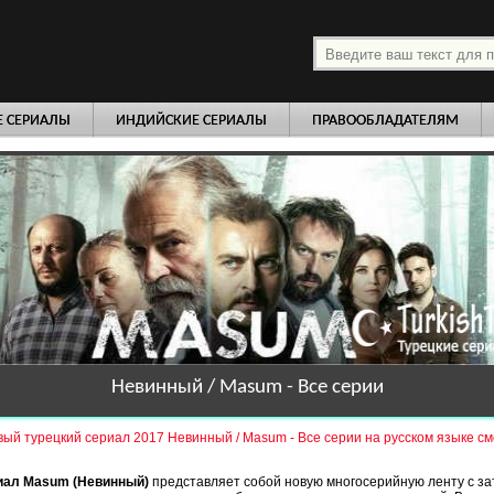
платно
Е СЕРИАЛЫ
ИНДИЙСКИЕ СЕРИАЛЫ
ПРАВООБЛАДАТЕЛЯМ
Невинный / Masum - Все серии
ый турецкий сериал 2017 Невинный / Masum - Все серии на русском языке с
иал Masum (Невинный)
представляет собой новую многосерийную ленту с з