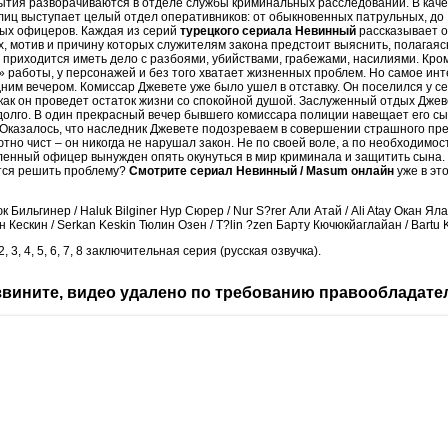
ытия разворачиваются в отделе службы криминальных расследований. В каче
иц выступает целый отдел оперативников: от обыкновенных патрульных, до
ых офицеров. Каждая из серий
турецкого сериала Невинный
рассказывает о
, мотив и причину которых служителям закона предстоит выяснить, полагаяс
 приходится иметь дело с разбоями, убийствами, грабежами, насилиями. Кро
работы, у персонажей и без того хватает жизненных проблем. Но самое ин
ним вечером. Комиссар Джевете уже было ушел в отставку. Он поселился у с
 как он проведет остаток жизни со спокойной душой. Заслуженный отдых Дже
олго. В один прекрасный вечер бывшего комиссара полиции навещает его сы
 Оказалось, что наследник Джевете подозреваем в совершении страшного пр
тно чист – он никогда не нарушал закон. Не по своей воле, а по необходимо
енный офицер вынужден опять окунуться в мир криминала и защитить сына.
тся решить проблему?
Смотрите сериал Невинный / Masum онлайн
уже в это
к Бильгинер / Haluk Bilginer Нур Сюрер / Nur S?rer Али Атай / Ali Atay Окан Ял
н Кескин / Serkan Keskin Тюлин Озен / T?lin ?zen Барту Кючюкйаглайан / Bartu
 2, 3, 4, 5, 6, 7, 8 заключительная серия (русская озвучка).
вините, видео удалено по требованию правообладате