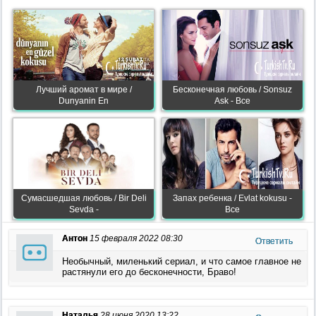
Лучший аромат в мире /
Бесконечная любовь / Sonsuz
Dunyanin En
Ask - Все
Сумасшедшая любовь / Bir Deli
Запах ребенка / Evlat kokusu -
Sevda -
Все
Антон
15 февраля 2022 08:30
Ответить
Необычный, миленький сериал, и что самое главное не
растянули его до бесконечности, Браво!
Наталья
28 июня 2020 13:22