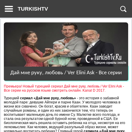
TURKISHTV
Дай мне руку, любовь / Ver Elini Ask - Все серии
Премьера! Новый турецкий сериал Дай мне руку, любовь / Ver Elini Ask -
Все серии на русском языке смотреть онлайн. Kanal D 2017.
Турецкий
сериал «Дай мне руку, любовь»
- это история о забавной
молодой паре: девушке Айпери и парне Каан. У молодого человека в
жизни все схвачено. Он богат, красив и обаятелен. Каан заводит
случайные романы, и один из них закончился тем, что теперь он
воспитывает маленькую дочь по имени Су. Малютке всего полгода, и
стала она результатом одной бурной ночи, проведенной в США. Ее
биологическая мать решила оставить ребенка на отца, несмотря на его
легкомыслие. Как человек, ведущий разгульный образ жизни, может
нормально воспитать ребенка? Главный герой
сериала «Дай мне руку,