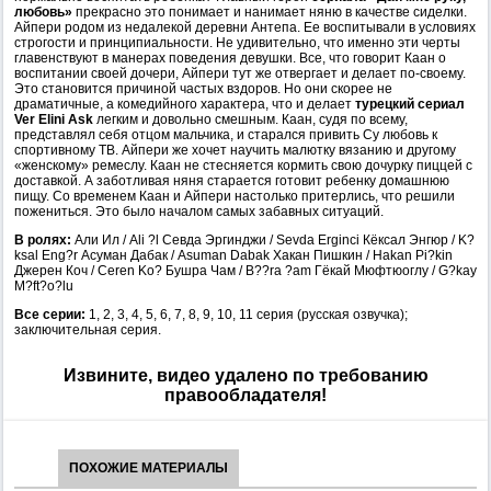
любовь»
прекрасно это понимает и нанимает няню в качестве сиделки.
Айпери родом из недалекой деревни Антепа. Ее воспитывали в условиях
строгости и принципиальности. Не удивительно, что именно эти черты
главенствуют в манерах поведения девушки. Все, что говорит Каан о
воспитании своей дочери, Айпери тут же отвергает и делает по-своему.
Это становится причиной частых вздоров. Но они скорее не
драматичные, а комедийного характера, что и делает
турецкий сериал
Ver Elini Ask
легким и довольно смешным. Каан, судя по всему,
представлял себя отцом мальчика, и старался привить Су любовь к
спортивному ТВ. Айпери же хочет научить малютку вязанию и другому
«женскому» ремеслу. Каан не стесняется кормить свою дочурку пиццей с
доставкой. А заботливая няня старается готовит ребенку домашнюю
пищу. Со временем Каан и Айпери настолько притерлись, что решили
пожениться. Это было началом самых забавных ситуаций.
В ролях:
Али Ил / Ali ?l Севда Эргинджи / Sevda Erginci Кёксал Энгюр / K?
ksal Eng?r Асуман Дабак / Asuman Dabak Хакан Пишкин / Hakan Pi?kin
Джерен Коч / Ceren Ko? Бушра Чам / B??ra ?am Гёкай Мюфтюоглу / G?kay
M?ft?o?lu
Все серии:
1, 2, 3, 4, 5, 6, 7, 8, 9, 10, 11 серия (русская озвучка);
заключительная серия.
Извините, видео удалено по требованию
правообладателя!
ПОХОЖИЕ МАТЕРИАЛЫ