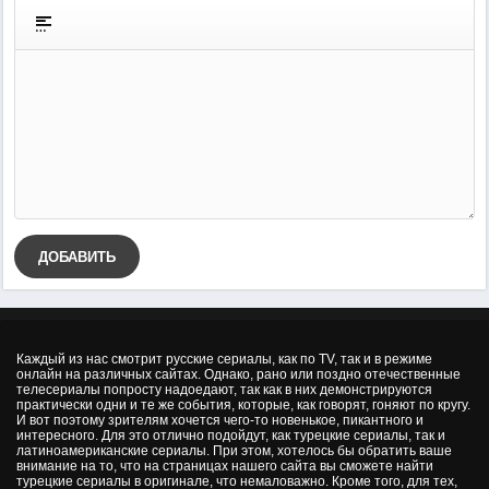
ДОБАВИТЬ
Каждый из нас смотрит русские сериалы, как по TV, так и в режиме
онлайн на различных сайтах. Однако, рано или поздно отечественные
телесериалы попросту надоедают, так как в них демонстрируются
практически одни и те же события, которые, как говорят, гоняют по кругу.
И вот поэтому зрителям хочется чего-то новенькое, пикантного и
интересного. Для это отлично подойдут, как турецкие сериалы, так и
латиноамериканские сериалы. При этом, хотелось бы обратить ваше
внимание на то, что на страницах нашего сайта вы сможете найти
турецкие сериалы в оригинале, что немаловажно. Кроме того, для тех,