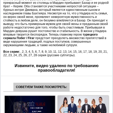
прекрасный момент из столицы в Мардин прибывают Бахар и ее родной
брат – Керим. Оба становятся участниками непростой ситуации –
бурных интриг Дживана, который является единственным сыном и
наследником главы Бахтияра. Несмотря на то, что у Надира есть семья,
он верен своей жене, проявляет невероятную мужественность и
стойкость в любом деле, он безумно влюбляется в Бахар. Он приходит к
выводу, что быть примерным мужем для своей жены и преданным своей
работе недостаточно для того, чтобы быть счастливым. Прибывшая в
Мардин девушка рушит постоянство и стабильность. В жизни у Надира
впервые творится беспорядок. Теперь главному герою
турецкого
сериала Побег / Firar
предстоит преодолеть множество препятствий в
виде нарушения традиций, подлых поступков, совершенных
окружающими людьми, а также нелюбимой супруги.
Все серии:
, 2, 3, 4, 5, 6, 7, 8, 9, 10, 11, 12, 13, 14, 15, 16, 17, 18, 19, 20, 21,
22, 23, 24, 25, 26, 27, 28 серия (русские субтитры).
Извините, видео удалено по требованию
правообладателя!
СОВЕТУЕМ ТАКЖЕ ПОСМОТРЕТЬ: