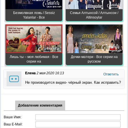
Безмолвная ложь / Sessiz
Семья Алтынсой / Алтынсои /
Yalanlar - Все
Altinsoylar
Лишь ты – моя любимая - Все
Дочки-матери - Все серии на
серии на
русском
Елена
2 мая 2020 16:13
Ответить
Не производится видео- чёрный экран. Как исправить?
Добавление комментария
Ваше Имя:
Ваш E-Mail: