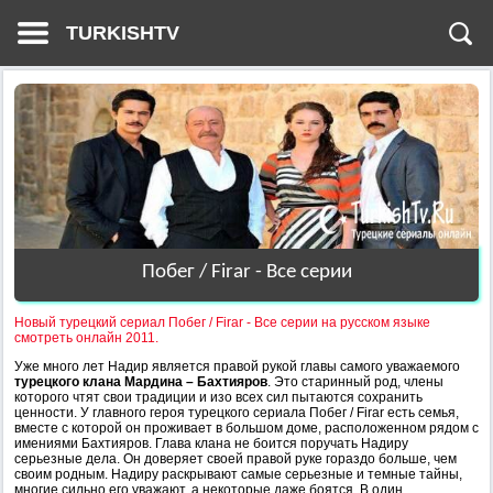
TURKISHTV
Побег / Firar - Все серии
Новый турецкий сериал Побег / Firar - Все серии на русском языке
смотреть онлайн 2011.
Уже много лет Надир является правой рукой главы самого уважаемого
турецкого клана Мардина – Бахтияров
. Это старинный род, члены
которого чтят свои традиции и изо всех сил пытаются сохранить
ценности. У главного героя турецкого сериала Побег / Firar есть семья,
вместе с которой он проживает в большом доме, расположенном рядом с
имениями Бахтияров. Глава клана не боится поручать Надиру
серьезные дела. Он доверяет своей правой руке гораздо больше, чем
своим родным. Надиру раскрывают самые серьезные и темные тайны,
многие сильно его уважают, а некоторые даже боятся. В один