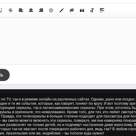
ТЬ
к по TV, так и в режиме онлайн на различных сайтах. Однако, рано или позд
дни и те же события, которые, как говорят, гоняют по кругу. И вот поэтому зр
 турецкие сериалы, так и латиноамериканские сериалы. При этом, хотелось б
риалы в оригинале, что немаловажно. Кроме того, для тех, кто любит смотре
 Правда, эти телесериалы в больше степени подходят для просмотра для бол
– вы смело можете включать эти сериалы, поверьте, им они наверняка понрав
ые развеселят не только детей, но и поднимут настроение даже взрослому.
торых так не хватает после очередного рабочего дня, ведь так? В любом слу
ие, бразильские или же, индийские – вы попали куда нужно!