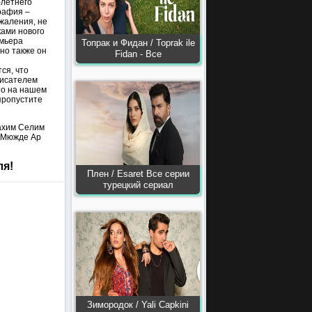
-летнего
рафия –
ожаления, не
ками нового
емьера
Топрак и Фидан / Toprak ile
но также он
Fidan - Все
ся, что
писателем
то на нашем
пропустите
ахим Селим
с Мюжде Ар
ля!
Плен / Esaret Все серии
турецкий сериал
Зимородок / Yali Capkini