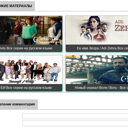
ОЖИЕ МАТЕРИАЛЫ
Avlu Все серии на русском языке
Ее имя Зехра / Adi Zehra Все с
 Elif Все серии на русском языке
Новый сериал Волк / Boru - Все 
вление комментария