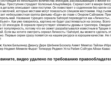
 состоящая из небольшого количества эпизодов, рассказывающих о жизни 65
йцы. Преступник страдает болезнью Альцгеймера. Сериал снят в жанре биог
 в деталях описывает свои поступки. Он повествует о содеянном без капли с
х мелочей, которые местами могут показаться слишком жестокими. Над съем
тает небезызвестная группа фильма «Еще» во главе с Онуром Сайлаком. Пр
прель-май. Название турецкго сериала Sahsiyet переводится как «Личность», 
бъект». Как уже говорилось, картина не будет растягиваться на сезоны. Всего
 10 эпизодов. В сериале присутствуют элементы драмы и триллера. Ожидает
ет популярность, потому что ее сюжет разрабатывался известным в Турции 
й. Если вы хотите смотреть сериал Личность / Sahsiyet, вы можете сделать э
но. Первые серии сразу появятся на нашем ресурсе в хорошем качестве. Не 
!
и:
Халюк Бильгинер Джансу Дере Шебнем Бозоклу Ахмет Мюмтаз Тайлан Ибр
гер Неджип Мемили Фырат Топкорур Реджеп Уста Рабия Сойтурк Айхан Кава
вините, видео удалено по требованию правообладате