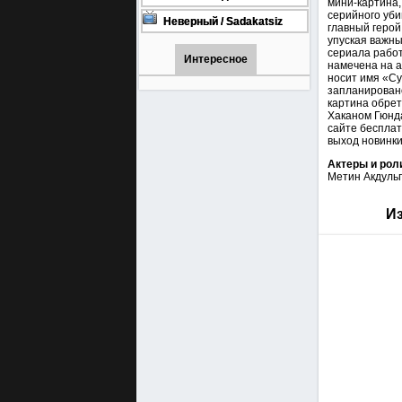
мини-картина,
онлайн бесплатно
1001 (Турецкий сериал Все
серийного уби
серии) 1-90 серия
Неверный / Sadakatsiz
главный герой
Все серии турецкий сериал
упуская важны
смотреть онлайн на
сериала рабо
русском языке
Интересное
намечена на а
носит имя «Су
запланировано
картина обрет
Хаканом Гюнда
сайте бесплат
выход новинки
Актеры и рол
Метин Акдуль
Из