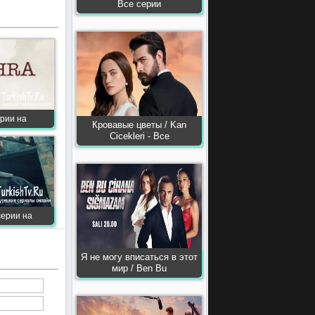
Все серии
ерии на
Кровавые цветы / Kan
Сiсekleri - Все
серии на
Я не могу вписаться в этот
мир / Ben Bu