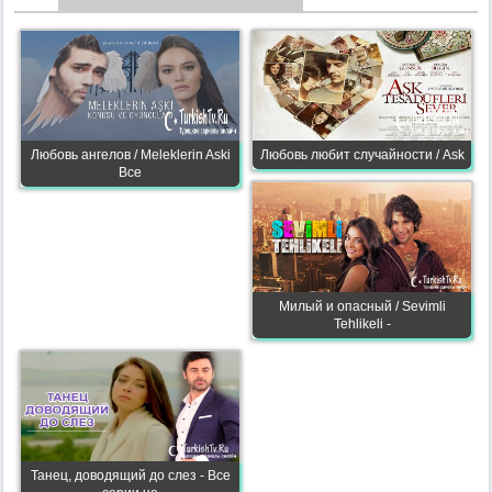
Любовь ангелов / Meleklerin Aski
Любовь любит случайности / Ask
Все
Милый и опасный / Sevimli
Tehlikeli -
Танец, доводящий до слез - Все