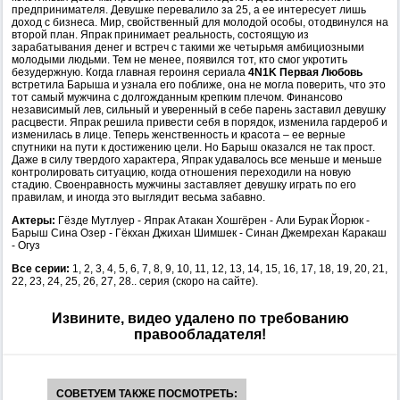
предпринимателя. Девушке перевалило за 25, а ее интересует лишь
доход с бизнеса. Мир, свойственный для молодой особы, отодвинулся на
второй план. Япрак принимает реальность, состоящую из
зарабатывания денег и встреч с такими же четырьмя амбициозными
молодыми людьми. Тем не менее, появился тот, кто смог укротить
безудержную. Когда главная героиня сериала
4N1K Первая Любовь
встретила Барыша и узнала его поближе, она не могла поверить, что это
тот самый мужчина с долгожданным крепким плечом. Финансово
независимый лев, сильный и уверенный в себе парень заставил девушку
расцвести. Япрак решила привести себя в порядок, изменила гардероб и
изменилась в лице. Теперь женственность и красота – ее верные
спутники на пути к достижению цели. Но Барыш оказался не так прост.
Даже в силу твердого характера, Япрак удавалось все меньше и меньше
контролировать ситуацию, когда отношения переходили на новую
стадию. Своенравность мужчины заставляет девушку играть по его
правилам, и иногда это выглядит весьма забавно.
Актеры:
Гёзде Мутлуер - Япрак Атакан Хошгёрен - Али Бурак Йорюк -
Барыш Сина Озер - Гёкхан Джихан Шимшек - Синан Джемрехан Каракаш
- Огуз
Все серии:
1, 2, 3, 4, 5, 6, 7, 8, 9, 10, 11, 12, 13, 14, 15, 16, 17, 18, 19, 20, 21,
22, 23, 24, 25, 26, 27, 28.. серия (скоро на сайте).
Извините, видео удалено по требованию
правообладателя!
СОВЕТУЕМ ТАКЖЕ ПОСМОТРЕТЬ: