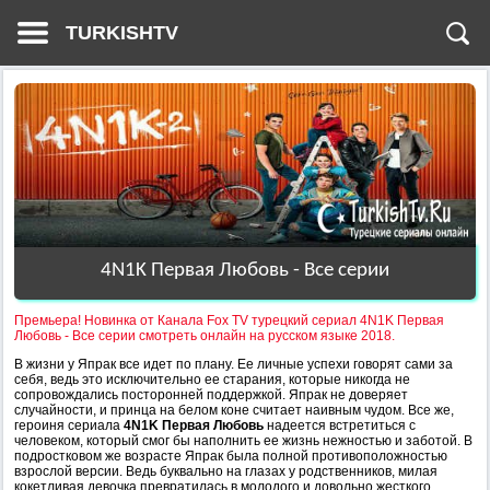
TURKISHTV
4N1K Первая Любовь - Все серии
Премьера! Новинка от Канала Fox TV турецкий сериал 4N1K Первая
Любовь - Все серии смотреть онлайн на русском языке 2018.
В жизни у Япрак все идет по плану. Ее личные успехи говорят сами за
себя, ведь это исключительно ее старания, которые никогда не
сопровождались посторонней поддержкой. Япрак не доверяет
случайности, и принца на белом коне считает наивным чудом. Все же,
героиня сериала
4N1K Первая Любовь
надеется встретиться с
человеком, который смог бы наполнить ее жизнь нежностью и заботой. В
подростковом же возрасте Япрак была полной противоположностью
взрослой версии. Ведь буквально на глазах у родственников, милая
кокетливая девочка превратилась в молодого и довольно жесткого