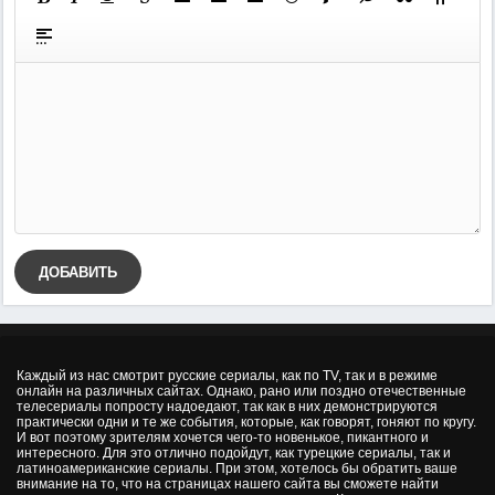
ДОБАВИТЬ
Каждый из нас смотрит русские сериалы, как по TV, так и в режиме
онлайн на различных сайтах. Однако, рано или поздно отечественные
телесериалы попросту надоедают, так как в них демонстрируются
практически одни и те же события, которые, как говорят, гоняют по кругу.
И вот поэтому зрителям хочется чего-то новенькое, пикантного и
интересного. Для это отлично подойдут, как турецкие сериалы, так и
латиноамериканские сериалы. При этом, хотелось бы обратить ваше
внимание на то, что на страницах нашего сайта вы сможете найти