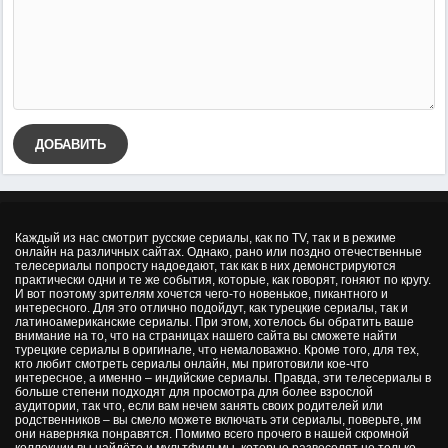
ДОБАВИТЬ
Каждый из нас смотрит русские сериалы, как по TV, так и в режиме
онлайн на различных сайтах. Однако, рано или поздно отечественные
телесериалы попросту надоедают, так как в них демонстрируются
практически одни и те же события, которые, как говорят, гоняют по кругу.
И вот поэтому зрителям хочется чего-то новенькое, пикантного и
интересного. Для это отлично подойдут, как турецкие сериалы, так и
латиноамериканские сериалы. При этом, хотелось бы обратить ваше
внимание на то, что на страницах нашего сайта вы сможете найти
турецкие сериалы в оригинале, что немаловажно. Кроме того, для тех,
кто любит смотреть сериалы онлайн, мы приготовили кое-что
интересное, а именно – индийские сериалы. Правда, эти телесериалы в
больше степени подходят для просмотра для более взрослой
аудитории, так что, если вам нечем занять своих родителей или
родственников – вы смело можете включать эти сериалы, поверьте, им
они наверняка понравятся. Помимо всего прочего в нашей скромной