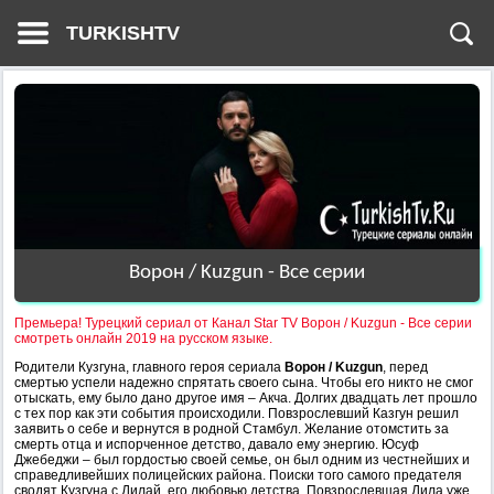
TURKISHTV
Ворон / Kuzgun - Все серии
Премьера! Турецкий сериал от Канал Star TV Ворон / Kuzgun - Все серии
смотреть онлайн 2019 на русском языке.
Родители Кузгуна, главного героя сериала
Ворон / Kuzgun
, перед
смертью успели надежно спрятать своего сына. Чтобы его никто не смог
отыскать, ему было дано другое имя – Акча. Долгих двадцать лет прошло
с тех пор как эти события происходили. Повзрослевший Казгун решил
заявить о себе и вернутся в родной Стамбул. Желание отомстить за
смерть отца и испорченное детство, давало ему энергию. Юсуф
Джебеджи – был гордостью своей семье, он был одним из честнейших и
справедливейших полицейских района. Поиски того самого предателя
сводят Кузгуна с Дилай, его любовью детства. Повзрослевшая Дила уже