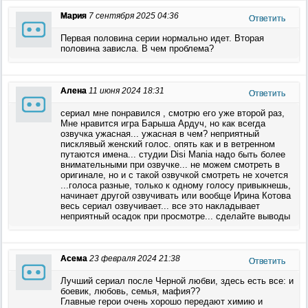
Мария
7 сентября 2025 04:36
Ответить
Первая половина серии нормально идет. Вторая
половина зависла. В чем проблема?
Алена
11 июня 2024 18:31
Ответить
сериал мне понравился , смотрю его уже второй раз,
Мне нравится игра Барыша Ардуч, но как всегда
озвучка ужасная... ужасная в чем? неприятный
писклявый женский голос. опять как и в ветренном
путаются имена... студии Disi Maniа надо быть более
внимательными при озвучке... не можем смотреть в
оригинале, но и с такой озвучкой смотреть не хочется
...голоса разные, только к одному голосу привыкнешь,
начинает другой озвучивать или вообще Ирина Котова
весь сериал озвучивает... все это накладывает
неприятный осадок при просмотре... сделайте выводы
Асема
23 февраля 2024 21:38
Ответить
Лучший сериал после Черной любви, здесь есть все: и
боевик, любовь, семья, мафия??
Главные герои очень хорошо передают химию и