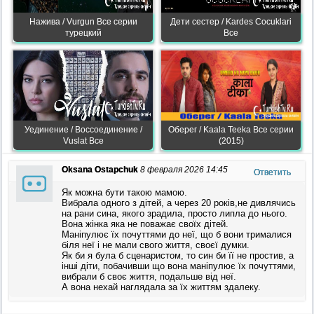
Нажива / Vurgun Все серии
Дети сестер / Kardes Cocuklari
турецкий
Все
Уединение / Воссоединение /
Оберег / Kaala Teeka Все серии
Vuslat Все
(2015)
Oksana Ostapchuk
8 февраля 2026 14:45
Ответить
Як можна бути такою мамою.
Вибрала одного з дітей, а через 20 років,не дивлячись
на рани сина, якого зрадила, просто липла до нього.
Вона жінка яка не поважає своїх дітей.
Маніпулює їх почуттями до неї, що б вони трималися
біля неї і не мали свого життя, своєї думки.
Як би я була б сценаристом, то син би її не простив, а
інші діти, побачивши що вона маніпулює їх почуттями,
вибрали б своє життя, подальше від неї.
А вона нехай наглядала за їх життям здалеку.