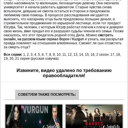
слабо напоминала ту маленькую, беззащитную девочку. Она окончила
университет и начала работать адвокатом. Старые чувства снова
вспыхнули, девушка не смогла остаться в стороне и предложила
любимому свою помощь. В процессе расследования им удается
выяснить, что напарнику отца были предложены большие деньги, и
стремительное продвижение по карьерной лестнице, если тот предаст
Юсуфа. Так, человек, с которым Юсуф работал плечом к плечу и доверял
свою жизнь, вмиг предал его и разрушил судьбы членов его семьи. Позже
оказалось, что этот предатель родной отец Дила. Можно
смотреть
онлайн, на русском языке сериал Ворон / Kuzgun
и узнать, как раскрытая
правда повлияет на отношения влюбленных. Сможет ли сын отомстить
за смерть отца?
Все серии:
1, 2, 3, 4, 5, 6, 7, 8, 9, 10, 11, 12, 13, 14, 15, 16; 2 сезон: 17, 18,
19, 20, 21 серия (русская озвучка).
Извините, видео удалено по требованию
правообладателя!
СОВЕТУЕМ ТАКЖЕ ПОСМОТРЕТЬ: