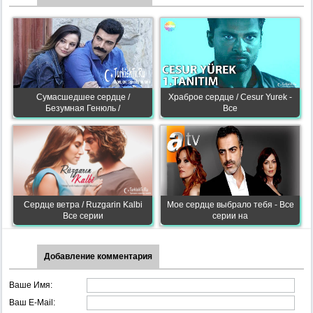
Сумасшедшее сердце /
Храброе сердце / Cesur Yurek -
Безумная Генюль /
Все
Сердце ветра / Ruzgarin Kalbi
Мое сердце выбрало тебя - Все
Все серии
серии на
Добавление комментария
Ваше Имя:
Ваш E-Mail: