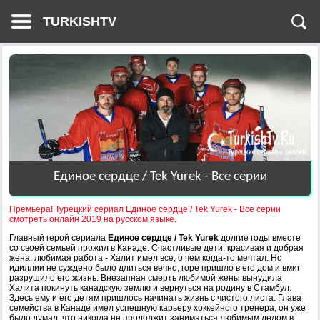
TURKISHTV
Единое сердце / Tek Yurek - Все серии
Премьера! Турецкий сериал Единое сердце / Tek Yurek - Все серии
смотреть онлайн 2019 на русском языке.
Главный герой сериала
Единое сердце / Tek Yurek
долгие годы вместе
со своей семьей прожил в Канаде. Счастливые дети, красивая и добрая
жена, любимая работа - Халит имел все, о чем когда-то мечтал. Но
идиллии не суждено было длиться вечно, горе пришло в его дом и вмиг
разрушило его жизнь. Внезапная смерть любимой жены вынудила
Халита покинуть канадскую землю и вернуться на родину в Стамбул.
Здесь ему и его детям пришлось начинать жизнь с чистого листа. Глава
семейства в Канаде имел успешную карьеру хоккейного тренера, он уже
было думал, что никогда не продолжит заниматься любимым делом в