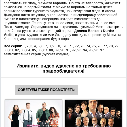
арестовать ее главу, Мехмета Каранлы. Но это не так просто, как может
показаться на первый взгляд. У Махмета Каранлы не только денег
равных половине турецкого бюджета, но и везде свои люди, и чтобы
Джандана никто не узнал, он решается на инсценировку собственной
смерти и пластическую операцию, которая изменяет его до
неузнаваемости. Теперь у него новое лицо, новая жизнь и новое имя –
Полат Алемдар. Оправдаются ли потраченные усилия? Можно смотреть
онлайн, на русском языке турецкий сериал
Долина Волков / Kurtlar
Vadisi
, и узнать удастся ли Али Джандану посадить за решетку Мехмета
Каранлы, или спецоперация будет сорвана.
Все серии:
1, 2, 3, 4, 5, 6, 7, 8, 9, 10,.. 70, 71, 72, 73, 74, 75, 76, 77, 78, 79,
80, 81, 82, 83, 84, 85, 86, 87, 88, 89, 90, 91, 92, 93, 94, 95, 96, 97
заключительная серия (русская озвучка).
Извините, видео удалено по требованию
правообладателя!
СОВЕТУЕМ ТАКЖЕ ПОСМОТРЕТЬ: