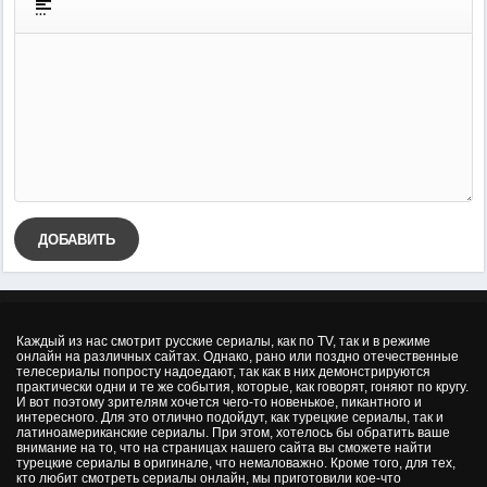
ДОБАВИТЬ
Каждый из нас смотрит русские сериалы, как по TV, так и в режиме
онлайн на различных сайтах. Однако, рано или поздно отечественные
телесериалы попросту надоедают, так как в них демонстрируются
практически одни и те же события, которые, как говорят, гоняют по кругу.
И вот поэтому зрителям хочется чего-то новенькое, пикантного и
интересного. Для это отлично подойдут, как турецкие сериалы, так и
латиноамериканские сериалы. При этом, хотелось бы обратить ваше
внимание на то, что на страницах нашего сайта вы сможете найти
турецкие сериалы в оригинале, что немаловажно. Кроме того, для тех,
кто любит смотреть сериалы онлайн, мы приготовили кое-что