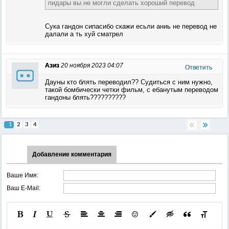
пидары вы не могли сделать хороший перевод
Сука гандон сипасибо скажи есьли аниь не перевод не
далали а ть хуй сматрел
Азиз
20 ноября 2023 04:07
Ответить
Дауны кто блять переводил?? Судиться с ним нужно,
такой бомбически четки фильм, с ебанутым переводом
гандоны блять??????????
1
2
3
4
Добавление комментария
Ваше Имя:
Ваш E-Mail: