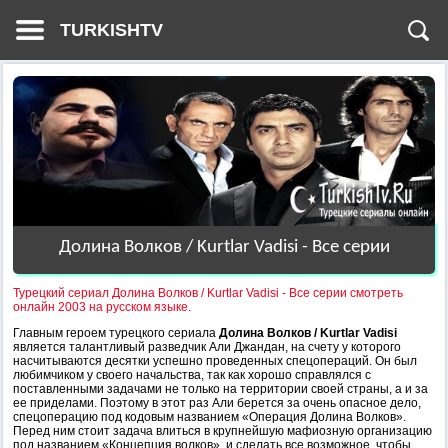
TURKISHTV
Долина Волков / Kurtlar Vadisi - Все серии
Турецкий сериал Долина Волков / Kurtlar Vadisi - Все серии смотреть
онлайн 2003 на русском языке.
Главным героем турецкого сериала
Долина Волков / Kurtlar Vadisi
является талантливый разведчик Али Джандан, на счету у которого
насчитываются десятки успешно проведенных спецопераций. Он был
любимчиком у своего начальства, так как хорошо справлялся с
поставленными задачами не только на территории своей страны, а и за
ее приделами. Поэтому в этот раз Али берется за очень опасное дело,
спецоперацию под кодовым названием «Операция Долина Волков».
Перед ним стоит задача влиться в крупнейшую мафиозную организацию
под названием «Концепция волков», и сделать все возможное, чтобы