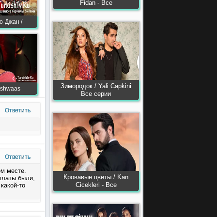
Fidan - Все
о-Джан /
Зимородок / Yali Capkini
Vishwaas
Все серии
Ответить
Ответить
ом месте.
Кровавые цветы / Kan
платы были,
Сiсekleri - Все
 какой-то