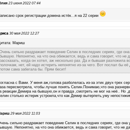
Юлия
23 июня 2022 07:44
аписано срок регистрации домена истёк...я на 22 серии
риса
30 мая 2022 12:27
итата: Мариш
Очень сильно раздражает поведение Селин в последних сериях, где она
бывшую. Непонятно, на что она обижается, ведь и сама говорит, что не 
рассказать, когда он хотел, аж несколько раз. Да и бывшая разложила в
полочкам, нет, ей надо истерить непонятно из-за чего. Вот послал бы её
потом сама забегала бы. Прям бесит!
огласна с Вами. У меня аж,голова разболелась из-за этих двух-трех сер
аза пересмотрела, чтобы лучше понять Селин.Понимаю,что она разнерв
а реакции Демира на бывшую,он и правда ,смотреть не мог на неё.. Но 
елин столько истерик устроила,что как Демир вытерпеть,уму непостижи
Мариш
29 мая 2022 11:03
чень сильно раздражает поведение Селин в последних сериях, где она 
ывшую. Непонятно, на что она обижается, ведь и сама говорит, что не д