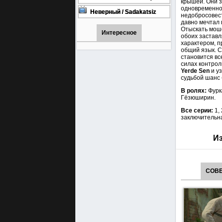
крышей. Они з
турецкий сериал смотреть
одновременно 
онлайн на русском языке
Неверный / Sadakatsiz
недобросовест
Все серии турецкий сериал
давно мечтал 
смотреть онлайн на
Отыскать моше
русском языке
Интересное
обоих заставл
характером, п
общий язык. С
становится вс
силах контро
Yerde Sen
и у
судьбой шанс
В ролях:
Фурк
Гёзюширин.
Все серии:
1, 
заключительна
Из
СОВЕ