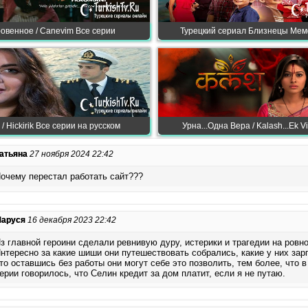
овенное / Canevim Все серии
Турецкий сериал Близнецы Мем
/ Hickirik Все серии на русском
Урна...Одна Вера / Kalash...Ek 
атьяна
27 ноября 2024 22:42
очему перестал работать сайт???
аруся
16 декабря 2023 22:42
з главной героини сделали ревнивую дуру, истерики и трагедии на ровн
нтересно за какие шиши они путешествовать собрались, какие у них зар
то оставшись без работы они могут себе это позволить, тем более, что в
ерии говорилось, что Селин кредит за дом платит, если я не путаю.