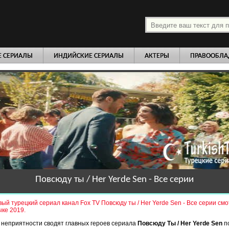
платно
Е СЕРИАЛЫ
ИНДИЙСКИЕ СЕРИАЛЫ
АКТЕРЫ
ПРАВООБЛА
Повсюду ты / Her Yerde Sen - Все серии
ый турецкий сериал канал Fox TV Повсюду ты / Her Yerde Sen - Все серии см
ыке 2019.
неприятности сводят главных героев сериала
Повсюду Ты / Her Yerde Sen
п