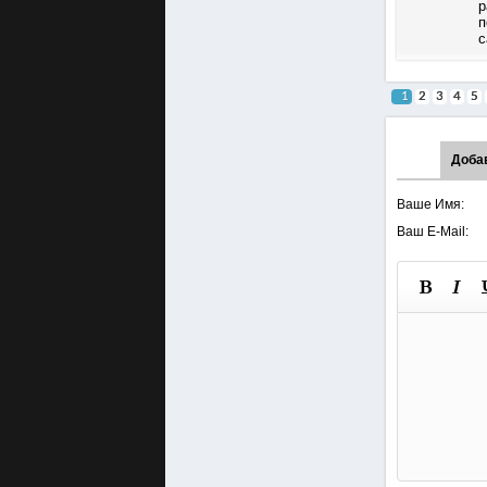
р
п
с
1
2
3
4
5
Доба
Ваше Имя:
Ваш E-Mail: