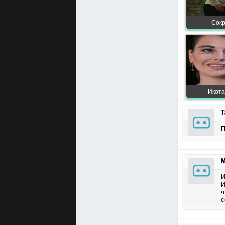
Сокр
Икота 
Т
П
М
И
И
ч
с