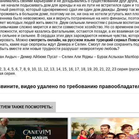
анимались своими карьерами и не догадывались о существовании друг друга,
не начали подыскивать дом для аренды и на их пути не встретился один и то
ный риелтор, который одновременно сдал им один дом дважды. Демир так же
проживать в большом доме, поэтому ни он, ни она не хотели уступать жил пл
нника было невозможно, как и вернуть потраченные на него финансы, поэто
яет молодых людей жить вместе. Двум сильным личностям с разным воспита
ривычками сложно мирится и вести совместное хозяйство. Но со временем он
ложности, которые казались фатальными, остаются позади, а их взаимная с
е сильнее и сильнее. В сердцах этих двух зарождаются нежные чувства, котор
лировать. Можно
смотреть онлайн, на русском языке турецкий сериал Повсю
знать, какие еще сюрпризы ждут Демира и Селин. Смогут ли они сохранить п
 быть вместе или новые трудности разрушат невероятную любовь?
ан Андыч – Демир Айбюке Пусат – Селин Али Ягджы – Бурак Аслыхан Малбор
2, 3, 4, 5, 6, 7, 8, 9, 10, 11, 12, 13, 14, 15, 16, 17, 18, 19, 20, 21, 22, 23 серия (рус
я серия.
вините, видео удалено по требованию правообладате
ТУЕМ ТАКЖЕ ПОСМОТРЕТЬ: