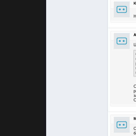
Н
А
Ц
С
р
з
С
О
б