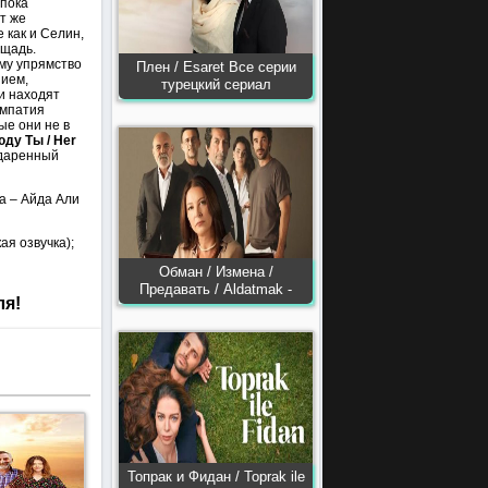
 пока
т же
 как и Селин,
ощадь.
му упрямство
Плен / Esaret Все серии
нием,
турецкий сериал
и находят
импатия
ые они не в
ду Ты / Her
одаренный
а – Айда Али
ская озвучка);
Обман / Измена /
Предавать / Aldatmak -
ля!
Топрак и Фидан / Toprak ile