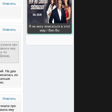
Ответить
Я не могу вписаться в этот
Ответить
мир / Ben Bu
 узнала про
давала ему
се по
 Демир,
ий. На два
ничалась из-
,дальше
мо.
Ответить
узнала про
авала ему