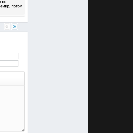
е по
Демир, потом