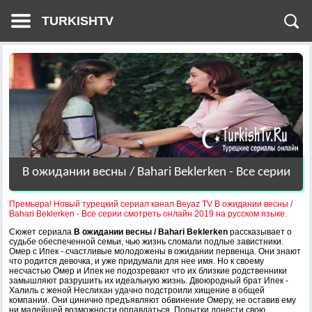
TURKISHTV
В ожидании весны / Bahari Beklerken - Все серии
Премьера! Новый турецкий сериал канал Beyaz TV В ожидании весны /
Bahari Beklerken - Все серии смотреть онлайн 2019 на русском языке.
Сюжет сериала
В ожидании весны / Bahari Beklerken
рассказывает о
судьбе обеспеченной семьи, чью жизнь сломали подлые завистники.
Омер с Ипек - счастливые молодожены в ожидании первенца. Они знают
что родится девочка, и уже придумали для нее имя. Но к своему
несчастью Омер и Ипек не подозревают что их близкие родственники
замышляют разрушить их идеальную жизнь. Двоюродный брат Ипек -
Халиль с женой Неслихан удачно подстроили хищение в общей
компании. Они цинично предъявляют обвинение Омеру, не оставив ему
ни малейшей возможности оправдаться. Попытки донести свою