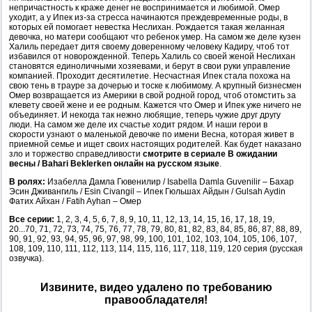
непричастность к краже денег не воспринимается и любимой. Омер
уходит, а у Ипек из-за стресса начинаются преждевременные роды, в
которых ей помогает невестка Неслихан. Рождается такая желанная
девочка, но матери сообщают что ребенок умер. На самом же деле кузен
Халиль передает дитя своему доверенному человеку Кадиру, чтоб тот
избавился от новорожденной. Теперь Халиль со своей женой Неслихан
становятся единоличными хозяевами, и берут в свои руки управление
компанией. Проходит десятилетие. Несчастная Ипек стала похожа на
свою тень в трауре за дочерью и тоске к любимому. А крупный бизнесмен
Омер возвращается из Америки в свой родной город, чтоб отомстить за
клевету своей жене и ее родным. Кажется что Омер и Ипек уже ничего не
объединяет. И некогда так нежно любящие, теперь чужие друг другу
люди. На самом же деле их счастье ходит рядом. И наши герои в
скорости узнают о маленькой девочке по имени Весна, которая живет в
приемной семье и ищет своих настоящих родителей. Как будет наказано
зло и торжество справедливости
смотрите в сериале В ожидании
весны / Bahari Beklerken онлайн на русском языке
.
В ролях:
Изабелла Дамла Гювенилир / Isabella Damla Guvenilir – Бахар
Эсин Дживангиль / Esin Civangil – Ипек Гюльшах Айдын / Gulsah Aydin
Фатих Айхан / Fatih Ayhan – Омер
Все серии:
1, 2, 3, 4, 5, 6, 7, 8, 9, 10, 11, 12, 13, 14, 15, 16, 17, 18, 19,
20...70, 71, 72, 73, 74, 75, 76, 77, 78, 79, 80, 81, 82, 83, 84, 85, 86, 87, 88, 89,
90, 91, 92, 93, 94, 95, 96, 97, 98, 99, 100, 101, 102, 103, 104, 105, 106, 107,
108, 109, 110, 111, 112, 113, 114, 115, 116, 117, 118, 119, 120 серия (русская
озвучка).
Извините, видео удалено по требованию
правообладателя!