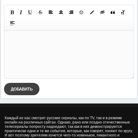
ДОБАВИТЬ
Каждый из нас смотрит русские сериалы, как по TV, так и в режиме
онлайн на различных сайтах. Однако, рано или поздно отечественные
телесериалы попросту надоедают, так как в них демонстрируются
практически одни и те же события, которые, как говорят, гоняют по кругу.
И вот поэтому зрителям хочется чего-то новенькое, пикантного и