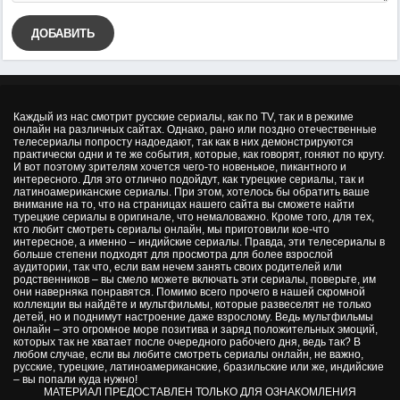
ДОБАВИТЬ
Каждый из нас смотрит русские сериалы, как по TV, так и в режиме
онлайн на различных сайтах. Однако, рано или поздно отечественные
телесериалы попросту надоедают, так как в них демонстрируются
практически одни и те же события, которые, как говорят, гоняют по кругу.
И вот поэтому зрителям хочется чего-то новенькое, пикантного и
интересного. Для это отлично подойдут, как турецкие сериалы, так и
латиноамериканские сериалы. При этом, хотелось бы обратить ваше
внимание на то, что на страницах нашего сайта вы сможете найти
турецкие сериалы в оригинале, что немаловажно. Кроме того, для тех,
кто любит смотреть сериалы онлайн, мы приготовили кое-что
интересное, а именно – индийские сериалы. Правда, эти телесериалы в
больше степени подходят для просмотра для более взрослой
аудитории, так что, если вам нечем занять своих родителей или
родственников – вы смело можете включать эти сериалы, поверьте, им
они наверняка понравятся. Помимо всего прочего в нашей скромной
коллекции вы найдёте и мультфильмы, которые развеселят не только
детей, но и поднимут настроение даже взрослому. Ведь мультфильмы
онлайн – это огромное море позитива и заряд положительных эмоций,
которых так не хватает после очередного рабочего дня, ведь так? В
любом случае, если вы любите смотреть сериалы онлайн, не важно,
русские, турецкие, латиноамериканские, бразильские или же, индийские
– вы попали куда нужно!
МАТЕРИАЛ ПРЕДОСТАВЛЕН ТОЛЬКО ДЛЯ ОЗНАКОМЛЕНИЯ