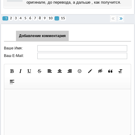
оригинале, до перевода, а дальше , как получится.
1
2
3
4
5
6
7
8
9
10
...
15
Добавление комментария
Ваше Имя:
Ваш E-Mail: