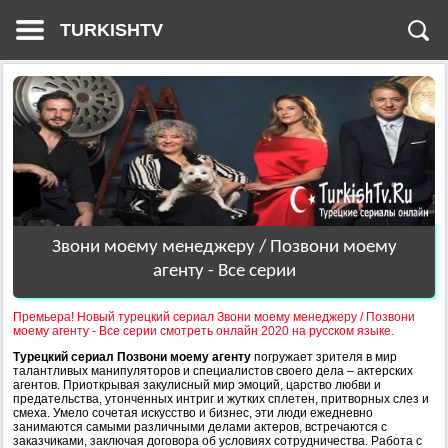
TURKISHTV
Звони моему менеджеру / Позвони моему
агенту - Все серии
Премьера! Новый турецкий сериал Звони моему менеджеру / Позвони
моему агенту - Все серии смотреть онлайн 2020 на русском языке.
Турецкий сериал Позвони моему агенту
погружает зрителя в мир
талантливых манипуляторов и специалистов своего дела – актерских
агентов. Приоткрывая закулисный мир эмоций, царство любви и
предательства, утонченных интриг и жутких сплетен, притворных слез и
смеха. Умело сочетая искусство и бизнес, эти люди ежедневно
занимаются самыми различными делами актеров, встречаются с
заказчиками, заключая договора об условиях сотрудничества. Работа с