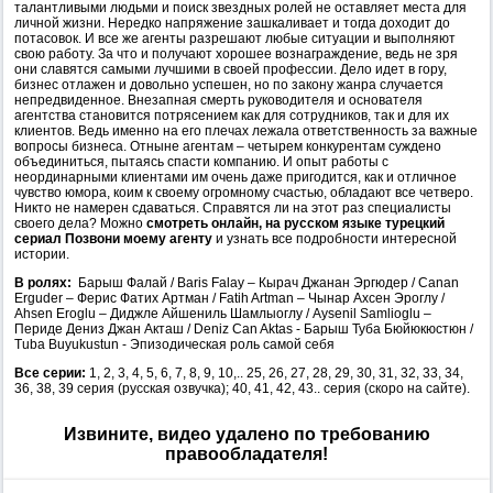
талантливыми людьми и поиск звездных ролей не оставляет места для
личной жизни. Нередко напряжение зашкаливает и тогда доходит до
потасовок. И все же агенты разрешают любые ситуации и выполняют
свою работу. За что и получают хорошее вознаграждение, ведь не зря
они славятся самыми лучшими в своей профессии. Дело идет в гору,
бизнес отлажен и довольно успешен, но по закону жанра случается
непредвиденное. Внезапная смерть руководителя и основателя
агентства становится потрясением как для сотрудников, так и для их
клиентов. Ведь именно на его плечах лежала ответственность за важные
вопросы бизнеса. Отныне агентам – четырем конкурентам суждено
объединиться, пытаясь спасти компанию. И опыт работы с
неординарными клиентами им очень даже пригодится, как и отличное
чувство юмора, коим к своему огромному счастью, обладают все четверо.
Никто не намерен сдаваться. Справятся ли на этот раз специалисты
своего дела? Можно
смотреть онлайн, на русском языке турецкий
сериал Позвони моему агенту
и узнать все подробности интересной
истории.
В ролях:
Барыш Фалай / Baris Falay – Кырач Джанан Эргюдер / Canan
Erguder – Ферис Фатих Артман / Fatih Artman – Чынар Ахсен Эроглу /
Ahsen Eroglu – Диджле Айшениль Шамлыоглу / Aysenil Samlioglu –
Периде Дениз Джан Акташ / Deniz Can Aktas - Барыш Туба Бюйюкюстюн /
Tuba Buyukustun - Эпизодическая роль самой себя
Все серии:
1, 2, 3, 4, 5, 6, 7, 8, 9, 10,.. 25, 26, 27, 28, 29, 30, 31, 32, 33, 34,
36, 38, 39 серия (русская озвучка); 40, 41, 42, 43.. серия (скоро на сайте).
Извините, видео удалено по требованию
правообладателя!