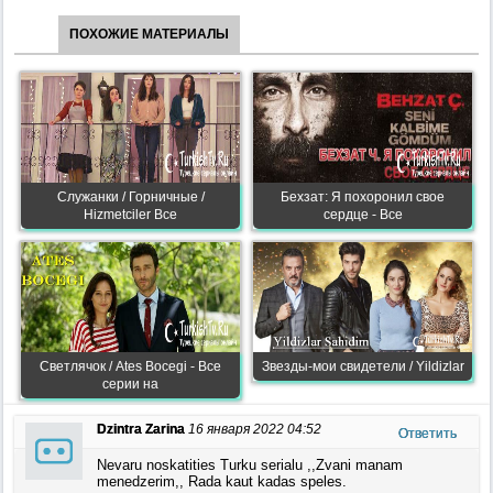
ПОХОЖИЕ МАТЕРИАЛЫ
Служанки / Горничные /
Бехзат: Я похоронил свое
Hizmetciler Все
сердце - Все
Светлячок / Ates Bocegi - Все
Звезды-мои свидетели / Yildizlar
серии на
Dzintra Zarina
16 января 2022 04:52
Ответить
Nevaru noskatities Turku serialu ,,Zvani manam
menedzerim,, Rada kaut kadas speles.