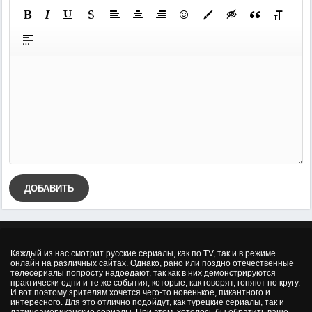
ДОБАВИТЬ
Каждый из нас смотрит русские сериалы, как по TV, так и в режиме
онлайн на различных сайтах. Однако, рано или поздно отечественные
телесериалы попросту надоедают, так как в них демонстрируются
практически одни и те же события, которые, как говорят, гоняют по кругу.
И вот поэтому зрителям хочется чего-то новенькое, пикантного и
интересного. Для это отлично подойдут, как турецкие сериалы, так и