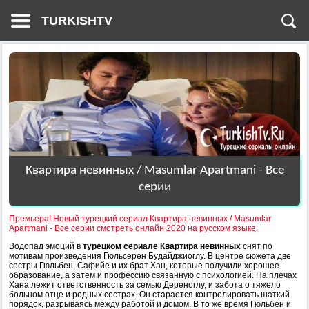
TURKISHTV
Квартира невинных / Masumlar Apartmani - Все
серии
Премьера! Новый турецкий сериал Квартира невинных / Masumlar
Apartmani - Все серии смотреть онлайн 2020 на русском языке.
Водопад эмоций в
турецком сериале Квартира невинных
снят по
мотивам произведения Гюльсерен Будайджиоглу. В центре сюжета две
сестры Гюльбен, Сафийе и их брат Хан, которые получили хорошее
образование, а затем и профессию связанную с психологией. На плечах
Хана лежит ответственность за семью Дереноглу, и забота о тяжело
больном отце и родных сестрах. Он старается контролировать шаткий
порядок, разрываясь между работой и домом. В то же время Гюльбен и