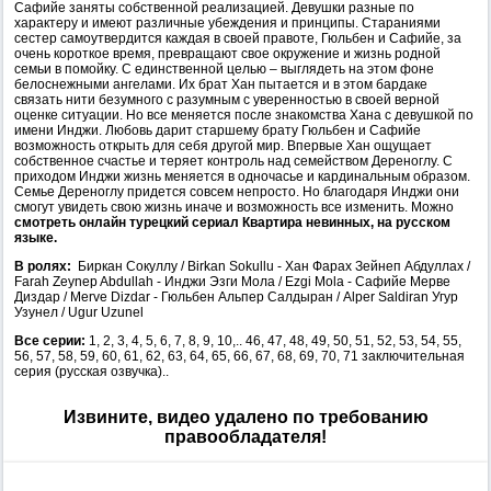
Сафийе заняты собственной реализацией. Девушки разные по
характеру и имеют различные убеждения и принципы. Стараниями
сестер самоутвердится каждая в своей правоте, Гюльбен и Сафийе, за
очень короткое время, превращают свое окружение и жизнь родной
семьи в помойку. С единственной целью – выглядеть на этом фоне
белоснежными ангелами. Их брат Хан пытается и в этом бардаке
связать нити безумного с разумным с уверенностью в своей верной
оценке ситуации. Но все меняется после знакомства Хана с девушкой по
имени Инджи. Любовь дарит старшему брату Гюльбен и Сафийе
возможность открыть для себя другой мир. Впервые Хан ощущает
собственное счастье и теряет контроль над семейством Дереноглу. С
приходом Инджи жизнь меняется в одночасье и кардинальным образом.
Семье Дереноглу придется совсем непросто. Но благодаря Инджи они
смогут увидеть свою жизнь иначе и возможность все изменить. Можно
смотреть онлайн турецкий сериал Квартира невинных, на русском
языке.
В ролях:
Биркан Сокуллу / Birkan Sokullu - Хан Фарах Зейнеп Абдуллах /
Farah Zeynep Abdullah - Инджи Эзги Мола / Ezgi Mola - Сафийе Мерве
Диздар / Merve Dizdar - Гюльбен Альпер Салдыран / Alper Saldiran Угур
Узунел / Ugur Uzunel
Все серии:
1, 2, 3, 4, 5, 6, 7, 8, 9, 10,.. 46, 47, 48, 49, 50, 51, 52, 53, 54, 55,
56, 57, 58, 59, 60, 61, 62, 63, 64, 65, 66, 67, 68, 69, 70, 71 заключительная
серия (русская озвучка)..
Извините, видео удалено по требованию
правообладателя!