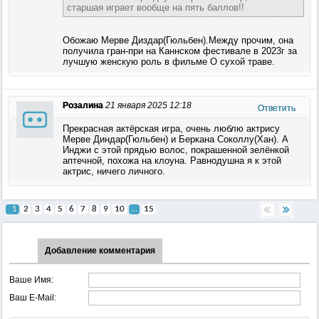
старшая играет вообще на пять баллов!!
Обожаю Мерве Диздар(Гюльбен).Между прочим, она
получила гран-при на Каннском фестивале в 2023г за
лучшую женскую роль в фильме О сухой траве.
Розалина
21 января 2025 12:18
Ответить
Прекрасная актёрская игра, очень люблю актрису
Мерве Диндар(Гюльбен) и Беркана Соколлу(Хан). А
Инджи с этой прядью волос, покрашенной зелёнкой
аптечной, похожа на клоуна. Равнодушна я к этой
актрис, ничего личного.
1
2
3
4
5
6
7
8
9
10
...
15
Добавление комментария
Ваше Имя:
Ваш E-Mail: