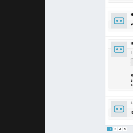
Н
Р
Н
Ц
В
в
т
L
З
1
2
3
4