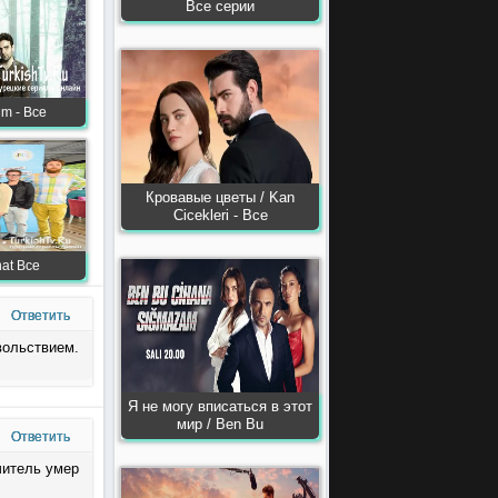
Все серии
m - Все
Кровавые цветы / Kan
Сiсekleri - Все
hat Все
Ответить
вольствием.
Я не могу вписаться в этот
мир / Ben Bu
Ответить
читель умер