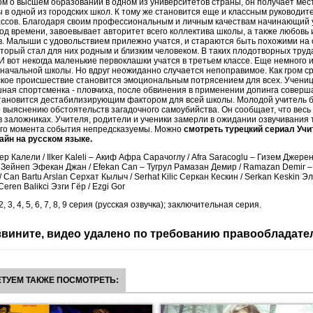
м о высшем образовании в одном из университетов страны, он получает мес
 в одной из городских школ. К тому же становится еще и классным руководит
ссов. Благодаря своим профессиональным и личным качествам начинающий у
од времени, завоевывает авторитет всего коллектива школы, а также любовь
в. Малыши с удовольствием прилежно учатся, и стараются быть похожими на 
оторый стал для них родным и близким человеком. В таких плодотворных труд
 И вот некогда маленькие первоклашки учатся в третьем классе. Еще немного и
начальной школы. Но вдруг неожиданно случается непоправимое. Как гром с
ское происшествие становится эмоциональным потрясением для всех. Учени
шная спортсменка - пловчиха, после обвинения в применении допинга соверш
тановится дестабилизирующим фактором для всей школы. Молодой учитель б
 выяснению обстоятельств загадочного самоубийства. Он сообщает, что весь 
 в заложниках. Учителя, родители и ученики замерли в ожидании озвучивания
того момента события непредсказуемы. Можно
смотреть турецкий сериал Учи
айн на русском языке.
ер Калели / Ilker Kaleli – Акиф Афра Сарачоглу / Afra Saracoglu – Гизем Джере
 Зейнеп Эфекан Джан / Efekan Can – Тугрул Рамазан Демир / Ramazan Demir 
 Can Bartu Arslan Серхат Кылыч / Serhat Kilic Серкан Кескин / Serkan Keskin 
Ceren Balikci Эзги Гёр / Ezgi Gor
 2, 3, 4, 5, 6, 7, 8, 9 серия (русская озвучка); заключительная серия.
вините, видео удалено по требованию правообладате
ТУЕМ ТАКЖЕ ПОСМОТРЕТЬ: