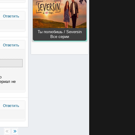
Ответить
Ты полюбишь / Seversin
Все серии
Ответить
о
ериал не
Ответить