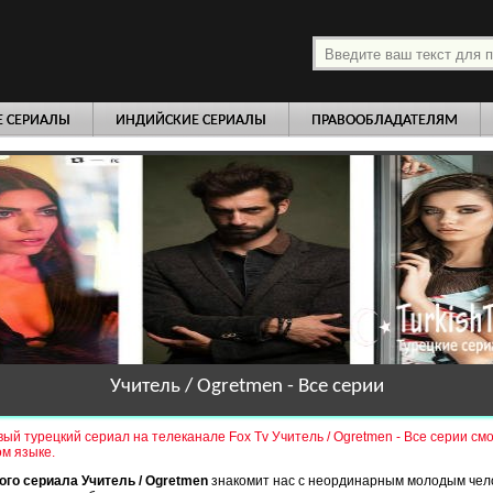
платно
Е СЕРИАЛЫ
ИНДИЙСКИЕ СЕРИАЛЫ
ПРАВООБЛАДАТЕЛЯМ
Учитель / Ogretmen - Все серии
ый турецкий сериал на телеканале Fox Tv Учитель / Ogretmen - Все серии см
ом языке.
ого сериала Учитель / Ogretmen
знакомит нас с неординарным молодым чел