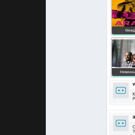
Между
Невинный
V
К
Р
Э
О
?