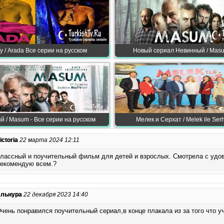
 / Arada Все серии на русском
Новый сериал Невинный / Masu
 / Masum - Все серии на русском
Мелек и Серхат / Melek ile Ser
ictoria
22 марта 2024 12:11
лассный и поучительный фильм для детей и взрослых. Смотрела с удо
екомендую всем.?
льнура
22 декабря 2023 14:40
чень понравился поучительный сериал,в конце плакала из за того что у