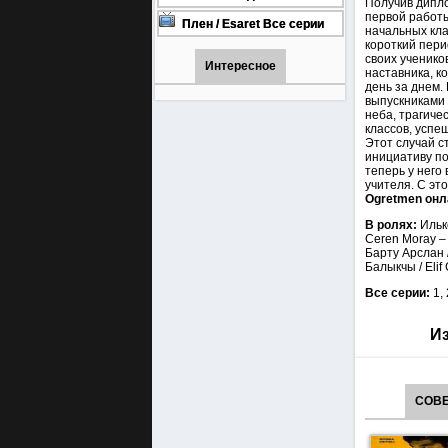
Получив дипло
онлайн бесплатно
1001 (Турецкий сериал Все
первой работы
серии) 1-90 серия
Плен / Esaret Все серии
начальных кла
турецкий сериал смотреть
короткий пери
онлайн на русском языке
своих ученико
Интересное
наставника, к
день за днем.
выпускниками 
неба, трагиче
классов, успе
Этот случай с
инициативу по
теперь у него
учителя. С э
Ogretmen онл
В ролях:
Ильк
Ceren Moray –
Барту Арслан /
Балыкчы / Elif 
Все серии:
1,
Из
СОВЕ