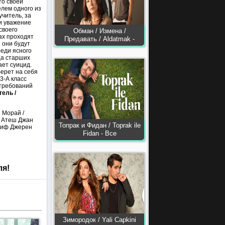
то своей
елем одного из
читель, за
 и уважение
своего
Обман / Измена /
ах проходят
Предавать / Aldatmak -
 они будут
реди ясного
ца старших
ает суицид.
ерет на себя
3-А класс
 требований
тель /
н Морай /
– Атеш Джан
Топрак и Фидан / Toprak ile
Элиф Джерен
Fidan - Все
ля!
Зимородок / Yali Capkini