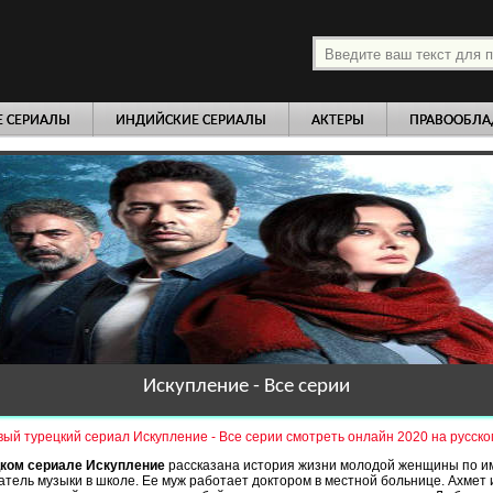
платно
Е СЕРИАЛЫ
ИНДИЙСКИЕ СЕРИАЛЫ
АКТЕРЫ
ПРАВООБЛА
Искупление - Все серии
ый турецкий сериал Искупление - Все серии смотреть онлайн 2020 на русско
ком сериале Искупление
рассказана история жизни молодой женщины по и
тель музыки в школе. Ее муж работает доктором в местной больнице. Ахмет 