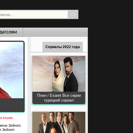
ДАТЕЛЯМ
Сериалы 2022 года
Плен / Esaret Все серии
турецкий сериал
м языке.
мени Зейнеп.
и Зейнеп