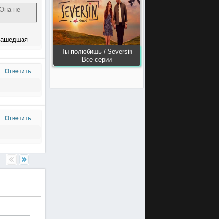
 Она не
умашедшая
Ты полюбишь / Seversin
Все серии
Ответить
Ответить