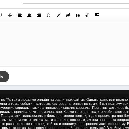
ТЬ
к по TV, так и в режиме онлайн на различных сайтах. Однако, рано или позд
дни и те же события, которые, как говорят, гоняют по кругу. И вот поэтому зр
 турецкие сериалы, так и латиноамериканские сериалы. При этом, хотелось б
риалы в оригинале, что немаловажно. Кроме того, для тех, кто любит смотре
 Правда, эти телесериалы в больше степени подходят для просмотра для бол
– вы смело можете включать эти сериалы, поверьте, им они наверняка понрав
ые развеселят не только детей, но и поднимут настроение даже взрослому.
торых так не хватает после очередного рабочего дня, ведь так? В любом слу