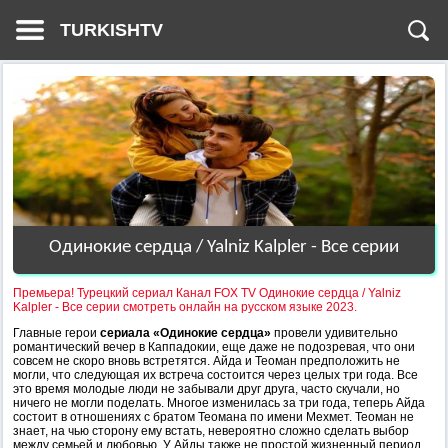
TURKISHTV
Одинокие сердца / Yalniz Kalpler - Все серии
Премьера! Турецкий сериал Канал FOX TV Одинокие сердца / Yalniz
Kalpler - Все серии смотреть онлайн на русском языке 2023.
Главные герои
сериала «Одинокие сердца»
провели удивительно
романтический вечер в Каппадокии, еще даже не подозревая, что они
совсем не скоро вновь встретятся. Айда и Теоман предположить не
могли, что следующая их встреча состоится через целых три года. Все
это время молодые люди не забывали друг друга, часто скучали, но
ничего не могли поделать. Многое изменилась за три года, теперь Айда
состоит в отношениях с братом Теомана по имени Мехмет. Теоман не
знает, на чью сторону ему встать, невероятно сложно сделать выбор
между семьей и любовью. У Айды также не простой жизненный период,