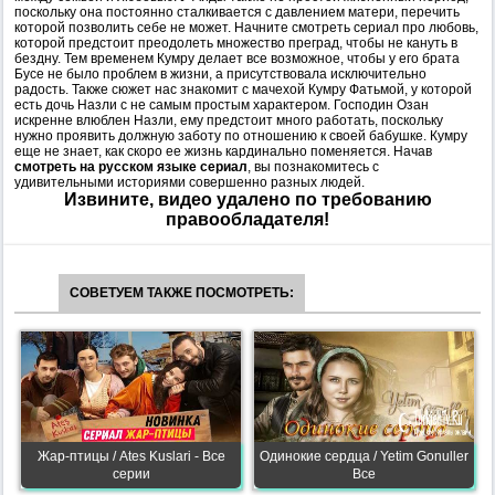
поскольку она постоянно сталкивается с давлением матери, перечить
которой позволить себе не может. Начните смотреть сериал про любовь,
которой предстоит преодолеть множество преград, чтобы не кануть в
бездну. Тем временем Кумру делает все возможное, чтобы у его брата
Бусе не было проблем в жизни, а присутствовала исключительно
радость. Также сюжет нас знакомит с мачехой Кумру Фатьмой, у которой
есть дочь Назли с не самым простым характером. Господин Озан
искренне влюблен Назли, ему предстоит много работать, поскольку
нужно проявить должную заботу по отношению к своей бабушке. Кумру
еще не знает, как скоро ее жизнь кардинально поменяется. Начав
смотреть на русском языке сериал
, вы познакомитесь с
удивительными историями совершенно разных людей.
Извините, видео удалено по требованию
правообладателя!
СОВЕТУЕМ ТАКЖЕ ПОСМОТРЕТЬ:
Жар-птицы / Ates Kuslari - Все
Одинокие сердца / Yetim Gonuller
серии
Все