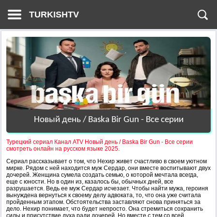
TURKISHTV
Новый день / Baska Bir Gun - Все серии
Турецкий сериал Канал ATV Новый день / Baska Bir Gun - Все серии
смотреть онлайн на русском языке 2025.
Сериал рассказывает о том, что Нехир живет счастливо в своем уютном
мирке. Рядом с ней находится муж Сердар, они вместе воспитывают двух
дочерей. Женщина сумела создать семью, о которой мечтала всегда,
еще с юности. Но в один из, казалось бы, обычных дней, все
разрушается. Ведь ее муж Сердар исчезает. Чтобы найти мужа, героиня
вынуждена вернуться к своему делу адвоката, то, что она уже считала
пройденным этапом. Обстоятельства заставляют снова приняться за
дело. Нехир понимает, что будет непросто. Она стремиться сохранить
силы и присутствие духа ради дочерей. Но вместе с тем со всей