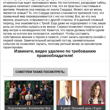
отчаянностью ищет пропавшего мужа. Но постепенно, раскрывая тайны,
женщина начинает сомневаться в том, что ее брак был счастливым и
крепким. Неужели она никогда не знала Сердара. Может, вся ее жизнь
является ложью? То, что Сердар пропал становится причиной того, что
привычный мир переворачивается с ног на голову. Все, во что она
верила, рушиться, открывается с другой стороны. И в данный сложный
период, она знакомиться с Туной. Еще даже не подозревает о том, какую
роль он способен сыграть в ее жизни. Сериал позволяет погрузиться в
мир интриг и неожиданностей. Кажется, что герои должны пойти одним
путем, но в итоге все получается, наоборот. Чтобы составить
собственное мнение о героях и сюжете, стоит начать просмотр онлайн с
первой серии. Замечательный актерский состав, занимательные
события не позволяют скучать, поэтому уютный вечер за просмотром
гарантирован.
Извините, видео удалено по требованию
правообладателя!
СОВЕТУЕМ ТАКЖЕ ПОСМОТРЕТЬ:
Подснежники / Kardelenler Все
8 дней / Восьмой день / 8 gun