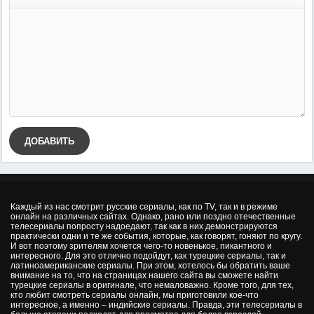
ДОБАВИТЬ
Каждый из нас смотрит русские сериалы, как по TV, так и в режиме
онлайн на различных сайтах. Однако, рано или поздно отечественные
телесериалы попросту надоедают, так как в них демонстрируются
практически одни и те же события, которые, как говорят, гоняют по кругу.
И вот поэтому зрителям хочется чего-то новенькое, пикантного и
интересного. Для это отлично подойдут, как турецкие сериалы, так и
латиноамериканские сериалы. При этом, хотелось бы обратить ваше
внимание на то, что на страницах нашего сайта вы сможете найти
турецкие сериалы в оригинале, что немаловажно. Кроме того, для тех,
кто любит смотреть сериалы онлайн, мы приготовили кое-что
интересное, а именно – индийские сериалы. Правда, эти телесериалы в