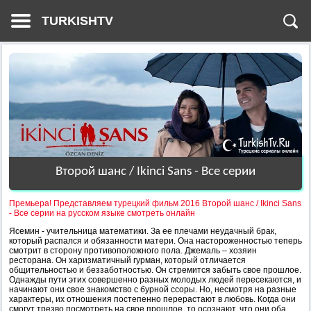
TURKISHTV
Второй шанс / Ikinci Sans - Все серии
Премьера! Представляем турецкий фильм 2016 Второй шанс / Ikinci Sans
- Все серии на русском языке смотреть онлайн
Ясемин - учительница математики. За ее плечами неудачный брак,
который распался и обязанности матери. Она настороженностью теперь
смотрит в сторону противоположного пола. Джемаль – хозяин
ресторана. Он харизматичный гурман, который отличается
общительностью и беззаботностью. Он стремится забыть свое прошлое.
Однажды пути этих совершенно разных молодых людей пересекаются, и
начинают они свое знакомство с бурной ссоры. Но, несмотря на разные
характеры, их отношения постепенно перерастают в любовь. Когда они
смогут трезво посмотреть на свое прошлое, то осознают, что они оба