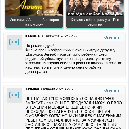
Моя мама / Annem - Все серии
Каждая любовь-разлука - Все
на русском
серии на
КАРИНА
31 августа 2024 04:00
Ответить
Не рекомендую!
Фильм про шизофреничку и очень хитрую девушку.
Шизоидка Зейнаб из-за хитрого ребенка чужих
родителей убила мужа красавца , золотую маму
угробила. беззубая баба-яга ребенок получила богатое
наследство в итоге и целую семью рабынь
дегенератов.
Татьяна
3 апреля 2024 12:09
Ответить
НЕТ НУ ТАК ТУПО МОЖНО БЫЛО НА ДИКТАФОН
ЗАПИСАТЬ КАК ОНИ ЕЕ ПРОДАВАЛИ МОЖНО БВЛО
В ТЕЧЕНИИ МЕСЯЦА ЕЖЕДНЕВНО ИЛИИ
НЕОЖИДАННО НАГРЯНУТЬ В ЛЮБОЕ ВРЕМЯ
ОМОБЕННО КОГДА НОЧАИИ МЕЛЕК С МАЛЕНЬКИМ
РЕБЕНКОМ ОСТАВЛЯЮТ ЧТО ЗА МУЖИКИ ЖЕН
ЗАСТАВЛЯЮТ ПАХАТЬ А САМИ ПЬЮТ ТА ДЕНЬГИ
ПРОИГРЫВАЮТ ЕЩЕ И БЬЮТ УЖАС ОНА БЫ САМА