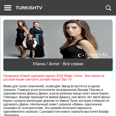
TURKISHTV
Мама / Anne - Все серии
Премьера! Новый турецкий сериал 2016 Мама / Anne - Все серии на
русском языке смотреть онлайн Канал Star TV.
Мама для троих поколений, созвездие Звезд встретятся в одном
сериале. Главные роли исполнили несравненная Вахиде Перчин и
харизматичная Джансу Дерен, в роли ребенка предстанет юная Берен
Гёкилдыз. Вахиде приходится мамой Джансу, они много лет жили врозь!
Берен сыграла маленькую девочку по имени Тугчи, которую собирается
удочерить Дерен. Необычный сюжет сериала «Мама» однозначно
понравится телезрителям. Это ремейк японского варианта
одноименного сериала. Сценаристом нового сериала выступил Берфу
Эргенекон.