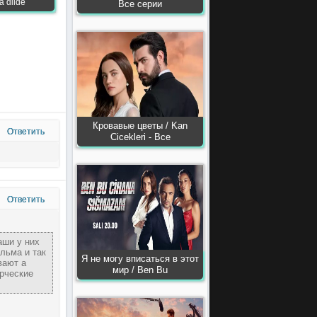
a dilde
Все серии
Кровавые цветы / Kan
Ответить
Сiсekleri - Все
Ответить
аши у них
льма и так
Я не могу вписаться в этот
вают а
мир / Ben Bu
ерческие