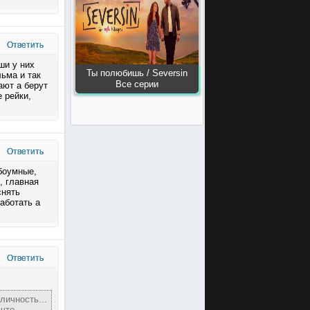
Ответить
ши у них
Ты полюбишь / Seversin
ьма и так
Все серии
ают а берут
 рейки,
Ответить
боумные,
, главная
снять
аботать а
Ответить
личность...
 что