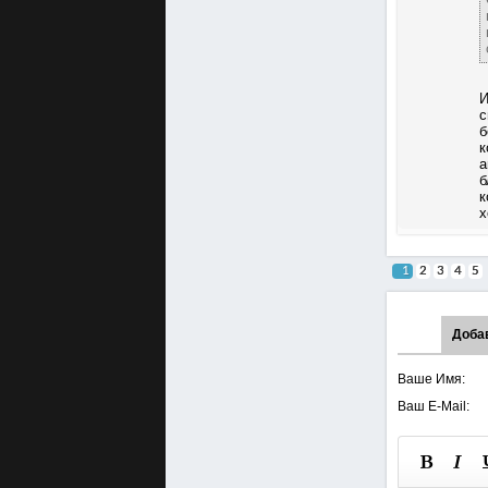
И
с
б
к
а
б
к
х
1
2
3
4
5
Доба
Ваше Имя:
Ваш E-Mail: