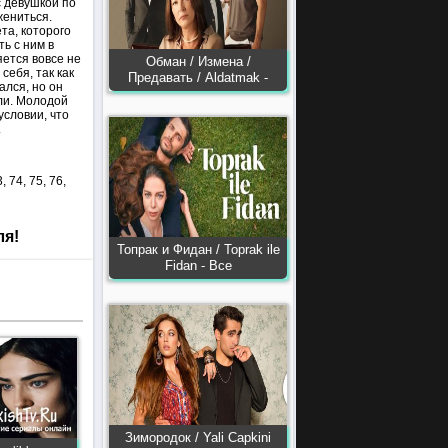
с девушкой по
жениться.
та, которого
ь с ним в
яется вовсе не
Обман / Измена /
себя, так как
Предавать / Aldatmak -
ался, но он
ли. Молодой
условии, что
.
3, 74, 75, 76,
ля!
Топрак и Фидан / Toprak ile
Fidan - Все
Зимородок / Yali Capkini