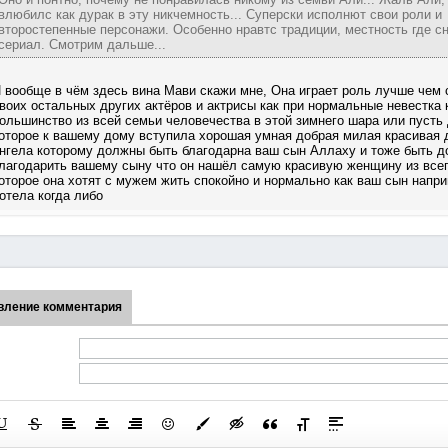
влюбилс как дурак в эту никчемность... Суперски исполнют свои роли и
второстепенные персонажи. Особенно нравтс традиции, местность где с
сериал. Смотрим дальше...
 вообще в чём здесь вина Мави скажи мне, Она играет роль лучше чем 
воих остальных других актёров и актрисы как при нормальные невестка 
ольшинство из всей семьи человечества в этой зимнего шара или пусть
оторое к вашему дому вступила хорошая умная добрая милая красивая
нгела которому должны быть благодарна ваш сын Аллаху и тоже быть 
лагодарить вашему сыну что он нашёл самую красивую женщину из все
оторое она хотят с мужем жить спокойно и нормально как ваш сын напри
отела когда либо
вление комментария