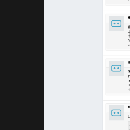
Н
Д
ф
ф
г
с
Н
Э
т
г
н
ч
Ж
Ц