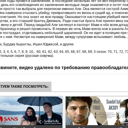
огие годы провел в заключении. В последние несколько лет он вел переписку 
 день его освобождения из заключения молодые люди знакомятся и хотят по
е просто так выбрала для переписки именно Али. Она является сестрой Ахме
Она намерена отыскать убийцу, превратившего их жизнь в сущий ад, и покончит
сочетания. Но она знает не всю правду. Оказывается настоящим убийцей явл
ртва, а его старший братец Джемаль. Ради счастья брата Али принял вину на 
жену и детей. Перед свадьбой Али заглянул в паспорт Мави и обо всем догад
бранницу и решил промолчать. В первую же ночь Мави взяла нож и ранила А
не пострадал, отделавшись небольшой царапиной. Он не идет в полицию при 
я с ним. Несмотря на намерения Мави, между супругами вспыхивает любовь..
, Бурджу Кыратлы, Ишил Юджесой, и другие
2, 3, 4, 5, 6, 7, 8, 9, 10,.. 60, 61, 62, 63, 64, 65, 66, 67, 68, 69; 3 сезон: 70, 71, 72, 7
тельная серия (русская озвучка).
вините, видео удалено по требованию правообладате
ТУЕМ ТАКЖЕ ПОСМОТРЕТЬ: