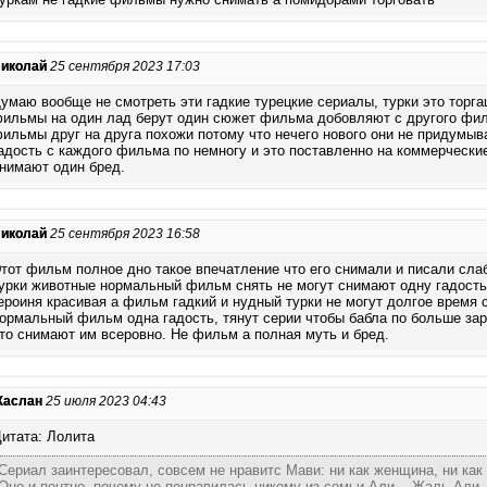
иколай
25 сентября 2023 17:03
умаю вообще не смотреть эти гадкие турецкие сериалы, турки это торга
ильмы на один лад берут один сюжет фильма добовляют с другого фил
ильмы друг на друга похожи потому что нечего нового они не придумыв
адость с каждого фильма по немногу и это поставленно на коммерческие
нимают один бред.
иколай
25 сентября 2023 16:58
тот фильм полное дно такое впечатление что его снимали и писали сла
урки животные нормальный фильм снять не могут снимают одну гадость
ероиня красивая а фильм гадкий и нудный турки не могут долгое время 
ормальный фильм одна гадость, тянут серии чтобы бабла по больше зар
то снимают им всеровно. Не фильм а полная муть и бред.
аслан
25 июля 2023 04:43
итата: Лолита
Сериал заинтересовал, совсем не нравитс Мави: ни как женщина, ни как 
Оно и понтно, почему не понравилась никому из семьи Али... Жаль Али,