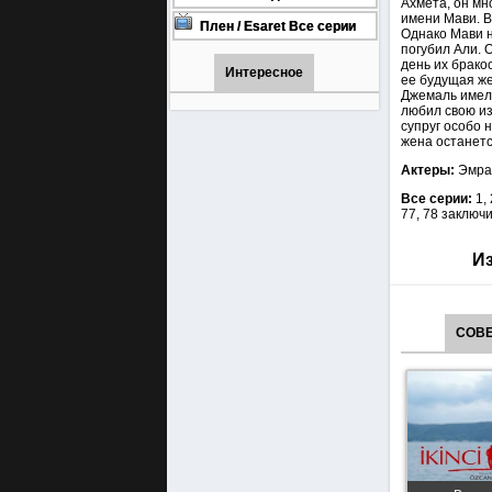
Ахмета, он мн
онлайн бесплатно
1001 (Турецкий сериал Все
имени Мави. В
серии) 1-90 серия
Плен / Esaret Все серии
Однако Мави н
турецкий сериал смотреть
погубил Али. 
онлайн на русском языке
день их брако
Интересное
ее будущая же
Джемаль имел 
любил свою из
супруг особо 
жена останетс
Актеры:
Эмрах
Все серии:
1, 
77, 78 заключи
Из
СОВЕ