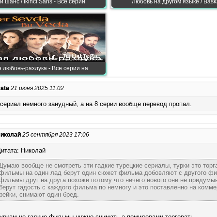
 шанс / Ikinci Sans - Все серии
Любовь на другом языке / Bask
 любовь-разлука - Все серии на
ata
21 июня 2025 11:02
 сериал немного занудный, а на 8 серии вообще перевод пропал.
иколай
25 сентября 2023 17:06
итата: Николай
Думаю вообще не смотреть эти гадкие турецкие сериалы, турки это торг
фильмы на один лад берут один сюжет фильма добовляют с другого фи
фильмы друг на друга похожи потому что нечего нового они не придумы
берут гадость с каждого фильма по немногу и это поставленно на комм
рейки, снимают один бред.
уркам не гадкие фильмы нужно снимать а помидорами торговать