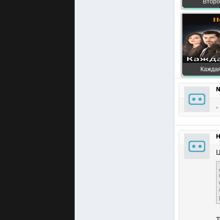
Второй
Каждая
N
,
Н
Ц
Т