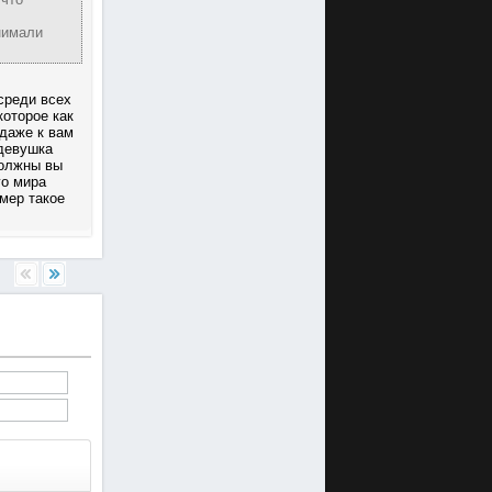
нимали
среди всех
которое как
 даже к вам
 девушка
должны вы
го мира
мер такое