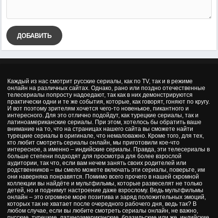
ДОБАВИТЬ
Каждый из нас смотрит русские сериалы, как по TV, так и в режиме
онлайн на различных сайтах. Однако, рано или поздно отечественные
телесериалы попросту надоедают, так как в них демонстрируются
практически одни и те же события, которые, как говорят, гоняют по кругу.
И вот поэтому зрителям хочется чего-то новенькое, пикантного и
интересного. Для это отлично подойдут, как турецкие сериалы, так и
латиноамериканские сериалы. При этом, хотелось бы обратить ваше
внимание на то, что на страницах нашего сайта вы сможете найти
турецкие сериалы в оригинале, что немаловажно. Кроме того, для тех,
кто любит смотреть сериалы онлайн, мы приготовили кое-что
интересное, а именно – индийские сериалы. Правда, эти телесериалы в
больше степени подходят для просмотра для более взрослой
аудитории, так что, если вам нечем занять своих родителей или
родственников – вы смело можете включать эти сериалы, поверьте, им
они наверняка понравятся. Помимо всего прочего в нашей скромной
коллекции вы найдёте и мультфильмы, которые развеселят не только
детей, но и поднимут настроение даже взрослому. Ведь мультфильмы
онлайн – это огромное море позитива и заряд положительных эмоций,
которых так не хватает после очередного рабочего дня, ведь так? В
любом случае, если вы любите смотреть сериалы онлайн, не важно,
русские, турецкие, латиноамериканские, бразильские или же, индийские