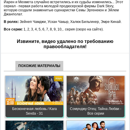
Йарен и Мехмета случайно встретились и их судьбы изменились... Этот
сериал - первая работа молодой продюсерской фирмы Dark Story,
которую создали знаменитые сценаристки Семы Эргенекон и Эйлем
Джанполат.
В ролях:
Зейнеп Чамджи, Усхан Чакыр, Халюк Бильгинер, Эмре Кинай.
Все серии:
1, 2, 3, 4, 5, 6, 7, 8, 9, 10,.. серия (скоро на сайте).
Извините, видео удалено по требованию
правообладателя!
ПОХОЖИЕ МАТЕРИАЛЫ
Бесконечная любовь / Kara
Сомунджу Отец: Тайна Любви -
Sevda - 31
Все серии